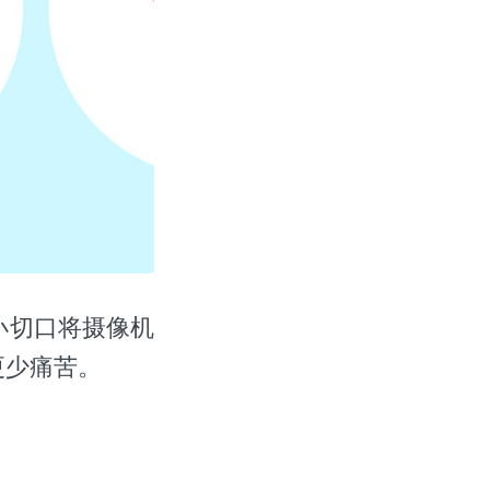
小切口将摄像机
更少痛苦。
。