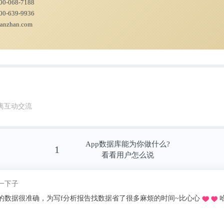
00-068-7188
00-639-9936
ianzhan.com
离互动交流
App数据库能为你做什么?
1
看看用户怎么说
我pick了
推荐的o，不用去图书馆在宿舍就可以看文献写论文啦，再也不用早起去扒位2