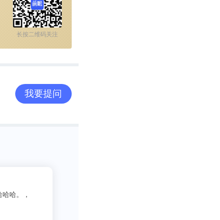
长按二维码关注
我要提问
2
吃货老司机
3333
写行业报告需要一些数据呀方