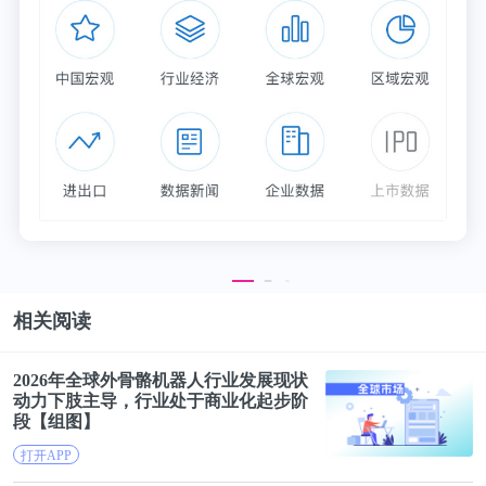
更多数据可参考前瞻产业研究院《
中国旅游行业最佳
商业模式分析与开发策略报告
》，同时前瞻产业研究
院提供产业大数据、产业规划、产业申报、产业园区
相关阅读
规划、产业招商引资、IPO募投可研等解决方案。
2026年全球外骨骼机器人行业发展现状
动力下肢主导，行业处于
商业
化起步阶
更多深度行业分析尽在【前瞻经济学人APP】，还可
段【组图】
以与500+经济学家/资深行业研究员交流互动。
打开APP