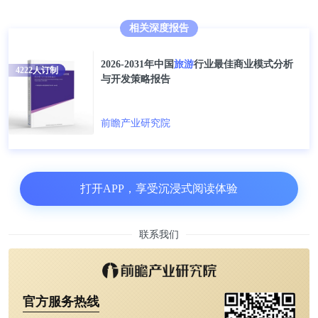
的14个;西藏、宁夏、重庆、广西、青海、天津、安
徽、贵州、吉林、上海等10个省份的红色旅游景区所
相关深度报告
占比重仅为20%。
2026-2031年中国
旅游
行业最佳商业模式分析
4222
人订制
与开发策略报告
前瞻产业研究院
打开APP，享受沉浸式阅读体验
联系我们
红色旅游游客日渐增多，青少年成为红色旅游主力客
官方服务热线