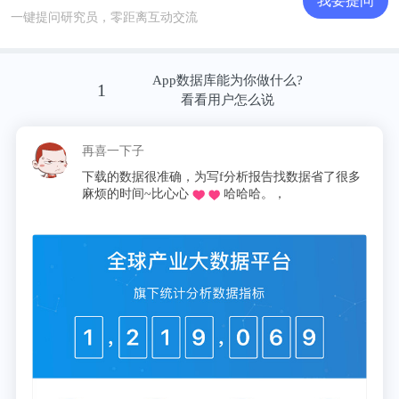
我要提问
一键提问研究员，零距离互动交流
App数据库能为你做什么?
此外，值得注意的是，青少年群体成为了红色旅游的
1
看看用户怎么说
主力客群。根据同程艺龙与同程旅游联合发布的
《2019红色旅游趋势报告》显示，红色旅游景点的游
喜一下子
这昵称我pick了
慌的
客年龄结构相对年轻，其中，14岁以下的中小学生占
载的数据很准确，为写f分析报告找数据省了很多
同学推荐的o，
十
比5.4%，20至39岁青年群体占比57.3%，整体青少年
烦的时间~比心心
哈哈哈。，
论文啦，再也不用
报
及青年人群占绝对多数。