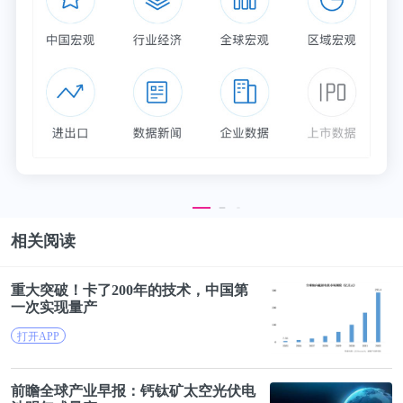
样可以突破传统真人优质教学的供给瓶颈，提升服务
质量。”
二
跑马圈地阶段，头部企业
抢先敲下“成功代码”
相关阅读
随着国内消费升级以及国家对人工智能、编程教育的
推崇，加之考试政策变动，学生、家长对少儿编程的
重大突破！卡了200年的技术，中国第
学习和付费意愿进一步加强，赛道玩家数量开始激
一次实现
量产
增。根据新浪VR发布的《中国少儿编程行业报
打开APP
告》，除了新东方、好未来等巨头对编程赛道布局，
像乐博乐博等机器人赛道玩家也跨界加入。各企业纷
前瞻全球产业早报：钙钛矿太空光伏电