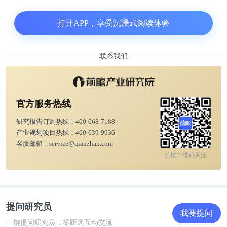
作为基础性、普惠性行业，教育赛道受政策影响颇
打开APP，享受沉浸式阅读体验
深。一方面，公立校体系开始推广编程教育，另一
方，考试政策的调整也进一步激发了家长和学生的学
联系我们
习意愿。近几年，各省份纷纷出台政策扶持少儿编程
及其身后的素质教育赛道，拥有编程信息技术扶持政
策的省份，其信息技术发展也显著快于其他省市地
官方服务热线
区。政策之下，好未来推出学而思编程，新东方也投
研究报告订购热线：
400-068-7188
资了极客晨星，纷纷布局少儿编程赛道。
产业规划项目热线：
400-639-9936
客服邮箱：
service@qianzhan.com
长按二维码关注
②从投融资维度来看
梳理近几年少儿编程赛道投融资事件，我们发现：
2018年-2020年，短短三年时间少儿编程赛道发生投
提问研究员
我要提问
融资事件过百起，其中，2018年38起，2019年50起，
一键提问研究员，零距离互动交流