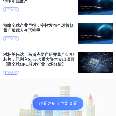
纷跑马圈地，进入编程赛道切分蛋糕，但纵观整个少
池明年或
量产
儿编程赛道，两极化趋势日渐明显。赛道玩家之间已
打开APP
经逐步拉开差距，行业马太效应凸显，尾部玩家越来
越难拿到融资。一些没有抢占发展先机的少儿编程企
前瞻全球产业早报：宇树发布全球首款
量产
版载人变形机甲
业前路“道阻且长”，拿不到钱的中小企业在日趋白热
化的市场竞争中势必处于弱势地位，资金缺位将进一
打开APP
步影响企业的教研能力及服务外化能力，从而陷入负
循环。而头部企业和早期赛道玩家已抢占发展先机，
对标英伟达！马斯克要自研并
量产
GPU
芯片，已列入SpaceX重大资本支出项目
并逐步摸索出较为前沿的产品模式，成熟的商业模式
【附全球GPU芯片行业市场分析】
和良好的口碑甚至使其有机会推动行业标准的建立与
打开APP
优化，而这又必然会对企业口碑产生正向影响，从而
吸引资本关注，使其有充足的资金强化教研能力和教
学体系的服务外化能力。
想看更多 ？立即查看
①班型与模式之争