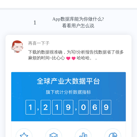
2020年13起。如果单从数量上看，2020年投融资事件
较之前两年大幅下降，但因为疫情影响，2020年全年
App数据库能为你做什么?
融资事件数量达到2016年以来的历史最低点，仅有
1
看看用户怎么说
247起，与2018年的总量629起相差甚大；1-2月份投
融资事件主要集中于素质教育领域，共计12起，在所
再喜一下子
有投融资事件中占比超过34%，此后， 4月、5月、6
下载的数据很准确，为写f分析报告找数据省了很多
月、7月以及12月素质教育赛道投融资事件数量都牢
麻烦的时间~比心心
哈哈哈。，
牢占据榜首位置。其中，少儿编程赛道表现最为亮
眼，以3月为例，20起融资事件中，少儿编程赛道占
据5起，在全年已披露金额的投融资事件中，过亿大
额融资超过3起。所以整体上看，少儿编程赛道热度
不减。头部企业则因为较早进入赛道，拥有更多发展
优势，华兴新经济基金管理合伙人杜永波曾表
示：“看好核桃编程AI教学+真人服务的商业模式，因
为编程学科内容标准化高，非常适合机器来教学，这