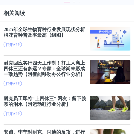
相关阅读
2025年全球生物育种行业发展现状分析
棉花
育种普及率最高【组图】
打开APP
耐
克
回应实行四天工作制！打工人离上
四休三还有多远？专家：全球尚未形成
一致趋势【附智能移动办公行业分析】
打开APP
耐
克
员工即将“上四休三” 网友：留下羡
慕的泪水【附运动鞋行业分析】
打开APP
安踏、李宁对
耐
克
、阿迪的反攻，进行