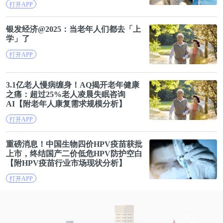
打开APP
银发经济@2025：当
老年人
们都去「上
学」了
打开APP
3.1亿老人慢病缠身！AQ揭开老年健康
之痛：超过25%老人凌晨失眠咨询
AI【附
老年人
康复需求规模分析】
打开APP
重磅消息！中国生物四价HPV
疫苗
获批
上市，终结
国产
二价低危HPV防护空白
【附HPV
疫苗
行业市场现状分析】
打开APP