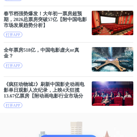
春节
档
强势爆发！大年初一票房超预
期，2026总票房突破57亿【附中国
电影
市场发展趋势分析】
打开APP
全年票房518亿，中国
电影
虚火or真
金？
打开APP
《疯狂动物城2》刷新中国影史动画
电
影
单日观影人次纪录，上映4天狂揽
13.67亿票房【附动画
电影
行业市场分
析】
打开APP