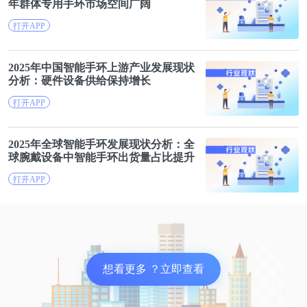
年群体专用
手
环
市场空间广阔
打开APP
2025年中国
智能
手
环
上游产业发展现状
分析：硬件设备供给保持增长
打开APP
2025年全球
智能
手
环
发展现状分析：全
球腕戴设备中
智能
手
环
出货量占比提升
打开APP
想看更多 ？立即查看