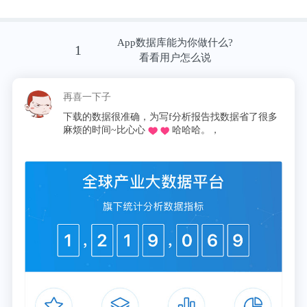
血压升高，但还需要对这些关联进行更多研究。
此外，一些与午睡有关的基因变异已经与一种叫食欲
App数据库能为你做什么?
1
看看用户怎么说
素的神经肽发出的信号有关，这种神经肽在清醒状态
中起着重要作用。
再喜一下子
下载的数据很准确，为写f分析报告找数据省了很多
研究人员说:“众所周知，该通路与嗜睡症等罕见的睡
麻烦的时间~比心心
哈哈哈。，
眠障碍有关，但我们的研究结果表明，该通路上的小
扰动可以解释为什么有些人比其他人睡得更多。”
编译/前瞻经济学人APP资讯组
论文链接：
https://www.sciencedaily.com/releases/2021/02/2102101
33305.htm