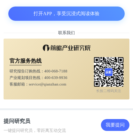
打开APP，享受沉浸式阅读体验
深入研究数据后，研究小组发现了至少三种促进午睡
的潜在机制:
联系我们
睡眠倾向:有些人比其他人需要更多的睡眠。
睡眠中断:白天小睡可以帮助弥补前一天晚上的睡眠
官方服务热线
质量差。
研究报告订购热线：
400-068-7188
产业规划项目热线：
400-639-9936
早起:早起的人可能会打个盹补觉。
客服邮箱：
service@qianzhan.com
长按二维码关注
达什蒂说:“这告诉我们，白天小睡是一种生物驱动，
而不仅仅是环境或行为选择。”
提问研究员
我要提问
其中一些亚型与心脏代谢健康问题有关，如大腰围和
一键提问研究员，零距离互动交流