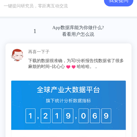
我要提问
一键提问研究员，零距离互动交流
此外，根据iiMedia Research对酒类新零售用户选择线
上平台理由的调研情况来看，2020年价格优惠和正品
App数据库能为你做什么?
1
保障成为酒类新零售用户选择线上平台的主要原因，
看看用户怎么说
其占比分别达到57.1%和56.8%;其次是促销活动、品
类齐全、配送方便以及售后服务完善等选择理由。
再喜一下子
这昵称我p
下载的数据很准确，为写f分析报告找数据省了很多
同学推
麻烦的时间~比心心
哈哈哈。，
论文啦，