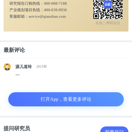
研究报告订购热线：
400-068-7188
用户占比约为38%。
产业规划项目热线：
400-639-9936
客服邮箱：
service@qianzhan.com
长按二维码关注
最新评论
源儿道玲
2021年
一
打开App，查看更多评论
——用户选择线上平台的理由多集中在价格优惠和正
品保障
提问研究员