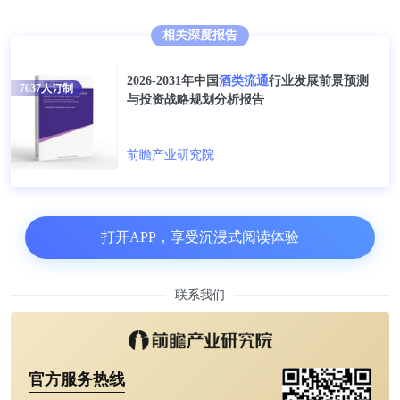
相关深度报告
2026-2031年中国
酒类流通
行业发展前景预测
7637
人订制
与投资战略规划分析报告
前瞻产业研究院
打开APP，享受沉浸式阅读体验
——综合电商平台是用户最为青睐的线上平台
联系我们
根据iiMedia Research对酒类新零售用户的调研情况来
看，2020年中国酒类新零售用户更加青睐于综合电商
官方服务热线
平台，其比重高达58.2%;其次是酒类垂直电商平台，