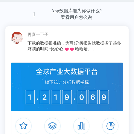
App数据库能为你做什么?
那辆被历史选中的传奇车型便是福特T型车。
1
看看用户怎么说
再喜一下子
下载的数据很准确，为写f分析报告找数据省了很多
麻烦的时间~比心心
哈哈哈。，
1908年10月1日，亨利在底特律的切斯特菲尔德酒