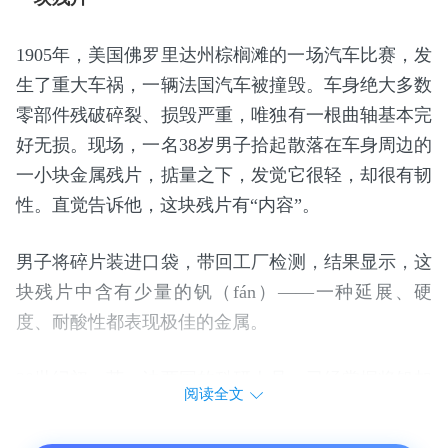
1905年，美国佛罗里达州棕榈滩的一场汽车比赛，发
生了重大车祸，一辆法国汽车被撞毁。车身绝大多数
零部件残破碎裂、损毁严重，唯独有一根曲轴基本完
好无损。现场，一名38岁男子拾起散落在车身周边的
一小块金属残片，掂量之下，发觉它很轻，却很有韧
性。直觉告诉他，这块残片有“内容”。
男子将碎片装进口袋，带回工厂检测，结果显示，这
块残片中含有少量的钒（fán）——一种延展、硬
度、耐酸性都表现极佳的金属。
20世纪初，英、法两国的科研人员，已经掌握将钒加
阅读全文
进碳素钢，生成钒钢合金的技术。钒钢比普通钢材质
量轻， 强度却有后者的两倍多。在此之前市场上的