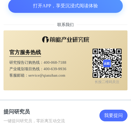
钢材抗张程度只有6至7万磅，钒钢将这个数值提升到
打开APP，享受沉浸式阅读体验
17万磅。它抗冲击、不易弯曲、不易磨损和断裂。
联系我们
钒钢是人类用合金材质创作的艺术品，钒中和了钢的
脆感，只需要添加1%，便可以赋予一种材料全新的
特质。但当时，这样的艺术品主要用于欧洲铁轨的铺
官方服务热线
设，于汽车制造中，只在曲轴等极少数部位使用。
研究报告订购热线：
400-068-7188
产业规划项目热线：
400-639-9936
汽车工艺史上最重要的变革，便由一块钒钢残片开
客服邮箱：
service@qianzhan.com
长按二维码关注
始。
这位名为亨利.福特的男子从中获得灵感，他成为第
一位尝试在汽车车身和主要零部件中大量使用钒钢的
提问研究员
我要提问
人。使用钒钢，车辆变得既轻便又坚固。而减轻的车
一键提问研究员，零距离互动交流
身重量，会耗费更少的石油燃料。