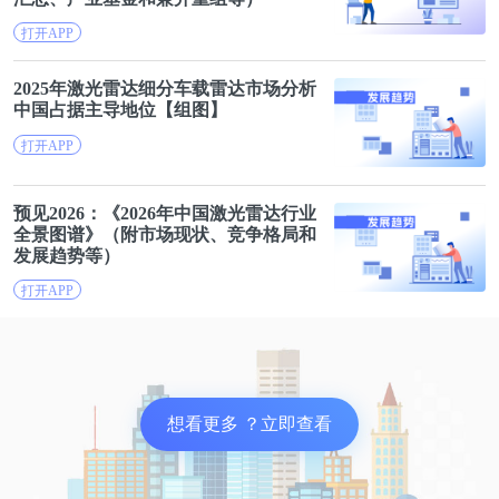
答案就是福特汽车解决了钒钢在美国的量产。它是福
打开APP
特成为市值最高的传统车企的起点。
2025年
激光雷达
细分车载雷达市场分析
亨利被钒钢梦牵魂绕的1905年，美国的炼钢厂并不争
中国占据主导地位【组
图
】
气，因为钢炉温度不够，它们无法冶炼钒钢合金。福
打开APP
特对工厂承诺，只要能冶炼钒，不仅能得到订单，还
能得到福特汽车的赞助——这一幕熟不熟悉？耐克、
预见2026：《2026年中国
激光雷达
行业
全景图谱》（附市场现状、竞争格局和
苹果、特斯拉这些后来掌控了供应链的企业，重复的
发展趋势等）
都是福特的旧路。
打开APP
如今世界范围内的钒主要来自俄罗斯和中国，百年
前，全世界的钒主要依靠南美洲的秘鲁，姓氏为弗兰
纳里的两兄弟，掌控了当时世界92%的钒。在两兄弟
想看更多 ？立即查看
的帮助下，亨利在美国建造了可以生产钒钢的工厂，
保障了钒钢供应的稳定性。