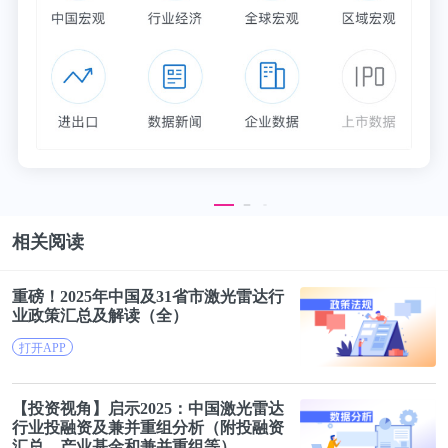
店，首次公开了T型车的真身，主体使用钒钢制作，
车身轻、强度高。他在发布会上展现了对这款汽车的
自信：通身没有一点华而不实的地方。果然，T型车
一经面世，便十分畅销。到1927年停产之际，福特公
司已经生产了1500万辆。它让美国成为生活在轮子上
的国家，被《财富》杂志评选为“世纪之车”。
量产是一款产品折换成商业价值的关键。那些流传于
相关阅读
世的商业故事，时常提到福特创造的流水线装配方
法，称赞它将汽车装配时间从700小时缩短为12.5个
重磅！2025年中国及31省市
激光雷达
行
小时，大幅提升效率，却总是忽略一个关键问题：钒
业政策汇总及解读（全）
钢诞生于英国谢斯菲尔德大学，最先应用于欧洲铁路
打开APP
的钢轨铺设，偶然间被法国车企用于汽车制造，为何
最终成就一家美国汽车制造企业？
【投资视角】启示2025：中国
激光雷达
行业投融资及兼并重组分析（附投融资
汇总、产业基金和兼并重组等）