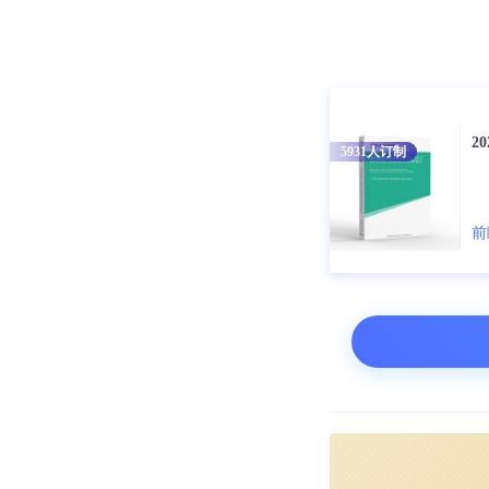
收入33638.
具有勘察设计资
润2285.2亿元
2
5931
人订制
前