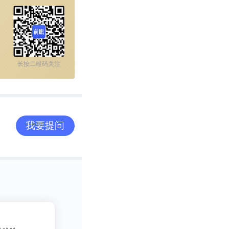
长按二维码关注
我要提问
019年，具有
2
元。其中，房屋
977.4亿元。
吃货老司机