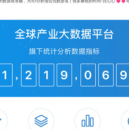
推荐的o，不用去图书馆在宿舍就可以看文献写论文啦，再也不用早起去扒位2