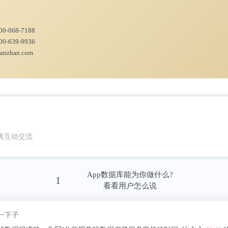
00-068-7188
00-639-9936
ianzhan.com
离互动交流
年增长
企业工程勘察设计新签合同额呈逐年增长趋势。2
App数据库能为你做什么?
1
看看用户怎么说
的企业工程勘察设计新签合同额合计8074.2亿
签合同额2477.1亿元，市政工程设计新签合同额
我pick了