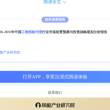
阅读全文
6亿元;其他工程咨询业务收入796.0亿元。
相关深度报告
质的企业全年营业利润2803.0亿元;利润总额272
。
026-2031年中国
工程招标代理
行业市场前景预测与投资战略规划分析报告
瞻产业研究院
打开APP，享受沉浸式阅读体验
联系我们