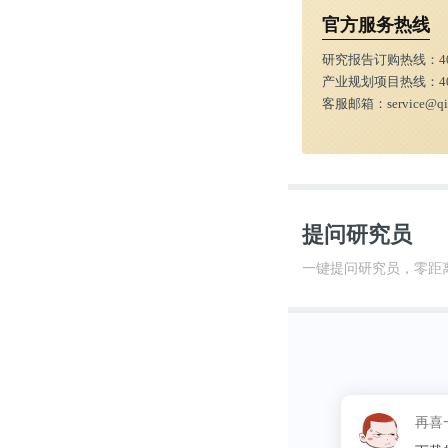
官方服务热线
研究报告订购热线：
4
产业规划项目热线：
4
客服邮箱：
service@q
提问研究员
一键提问研究员，零距
新签合同额逐
近年来，我国
勘察设计资质
建筑工程设计新
这昵称