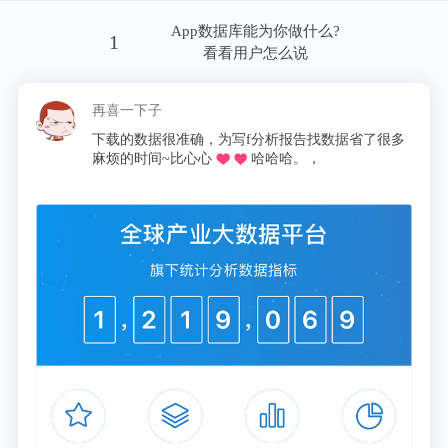
App数据库能为你做什么?
1
看看用户怎么说
这昵称我pick了
慌的一比zzz
很准确，为写f分析报告找数据省了很多
同学推荐的o，不用去
十分适合想
~比心心
哈哈哈。，
论文啦，再也不用早起去扒
报表简直圆