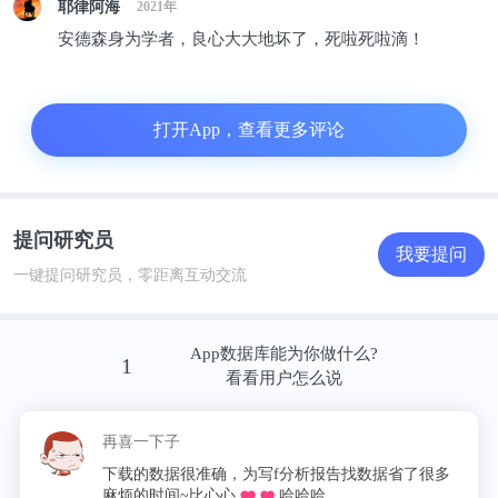
治疗领域的第一本同行评审期刊，为推动基因治疗发
耶律阿海
2021年
安德森身为学者，良心大大地坏了，死啦死啦滴！
展做出了重要贡献，也在生物学和医学领域享有盛
誉。
打开App，查看更多评论
值得一提的是，安德森运动天赋并不逊色于他的科研
成绩，他是跆拳道黑带和空手道黑带，并在1998年获
得老年组全国散打冠军。1988年韩国汉城奥运会上跆
拳道作为表演项目，安德森成为跆拳道运动员队医。
提问研究员
我要提问
他还发表了多篇预防和治疗跆拳道损伤的运动医学文
一键提问研究员，零距离互动交流
章，并于1985年至1988年担任世界跆拳道联盟医学委
员会主席。
App数据库能为你做什么?
1
看看用户怎么说
涉嫌性侵、身陷囹圄
再喜一下子
2004年7月30日，安德森被指控对实验室同事的小女
下载的数据很准确，为写f分析报告找数据省了很多
麻烦的时间~比心心
哈哈哈。，