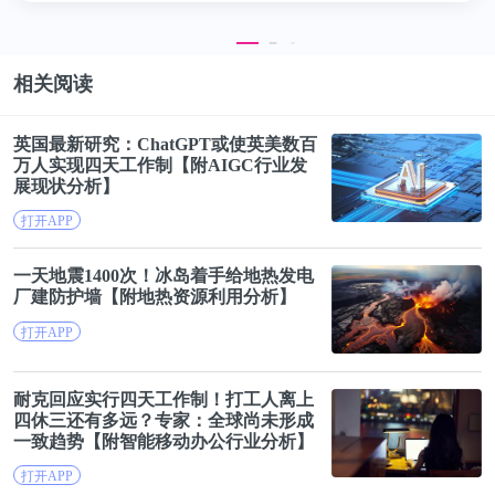
2005年安德森出席听证会
相关阅读
恍如隔世
英国最新研究：ChatGPT或使英美数百
2018年5月17日，安德森因为在监狱中表现良好而被
万人实现
四
天工
作
制
【附AIGC行业发
展现状分析】
减刑，提前3年释放。此时的他已经81岁高龄。
打开APP
安德森入狱之时，全世界正在进行的基因治疗临床试
一天地震1400次！
冰岛
着手给地热发电
验屈指可数，但当他出狱时，全世界正在进行的基因
厂建防护墙【附地热资源利用分析】
治疗临床试验已经超过了1000项。Spark公司的基因
打开APP
疗法已经通过FDA批准上市。逆转录病毒载体也早已
被放弃，如今的基因治疗是腺相关病毒（AAV）和慢
耐克回应实行
四
天工
作
制
！打工人离上
四
休三还有多远？专家：全球尚未形成
病毒的天下。更不要说在他服刑期间，CRISPR基因
一致趋势【附智能移动办公行业分析】
编辑技术横空出世，彻底改变了遗传病治疗的格局。
打开APP