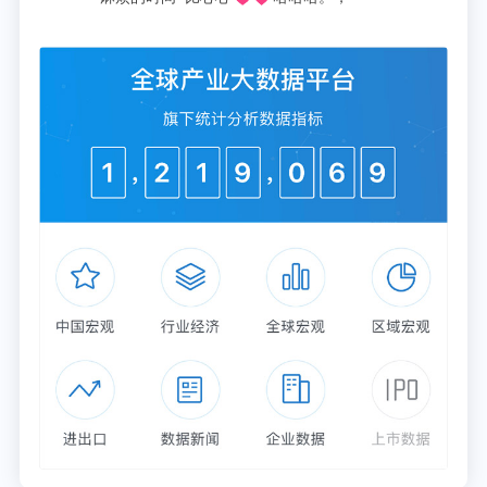
儿实施长达4年的猥亵和性骚扰而被捕，2007年2月2
日，他被判处14年监禁，并处68000美元的罚款。
但是安德森始终拒绝承认自己有罪，在服刑期间，他
坚持自学法律试图为自己辩护，但他的上诉全都失败
了。