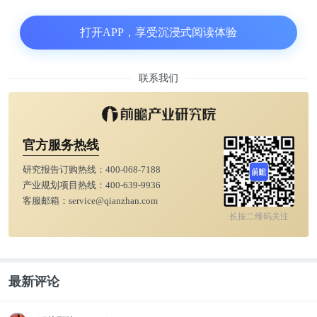
打开APP，享受沉浸式阅读体验
联系我们
官方服务热线
研究报告订购热线：
400-068-7188
产业规划项目热线：
400-639-9936
1990年，安德森（中）在新闻发布会上宣布第一个基
客服邮箱：
service@qianzhan.com
长按二维码关注
因治疗临床试验
就在1990年，安德森还创办了新期刊《Human Gene
Therapy》并出任主编，刊登基因治疗领域研究论文
最新评论
和有关基因治疗的伦理和法规的文章，这是人类基因