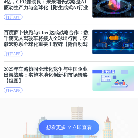
4亿，CFO颜劲良：未来增长战略是AI
响。
驱动生产力与
全球化
【附生成式AI行业
发展趋势】
打开APP
编者按：本文转载自微信公众号
：医诺维(ID：
百度萝卜快跑与Uber达成战略合作：数
inovelt)
，作者：inovelt
千辆无人驾驶车将接入全球出行网，李
彦宏称系
全球化
重要里程碑【附自动驾
驶行业市场分析】
打开APP
2025年车路协同
全球化
竞争与中国企业
出海战略：实施本地化创新和市场策略
【组图】
打开APP
想看更多 ？立即查看