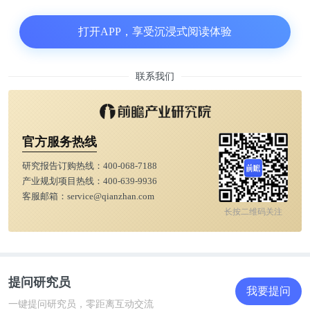
打开APP，享受沉浸式阅读体验
治疗组体重减轻比例
服用过semaglutide的人也发现了心脏病和糖尿病的危
联系我们
险因素减少，如腰围、血脂、血糖和血压，并报告了
他们的总体生活质量的改善。
官方服务热线
人胰高血糖素样肽1（GLP-1），是人类回肠内分泌
研究报告订购热线：
400-068-7188
细胞分泌的一种脑肠肽，在进餐后从肠道释放到血液
产业规划项目热线：
400-639-9936
中，能够减少饥饿感，增加饱腹感。
客服邮箱：
service@qianzhan.com
长按二维码关注
semaglutide，由诺和诺德公司开发，是人胰高血糖素
样肽1（GLP-1）结构类似物，能够模拟其作用，已
经被批准用于治疗2型糖尿病。
提问研究员
我要提问
一键提问研究员，零距离互动交流