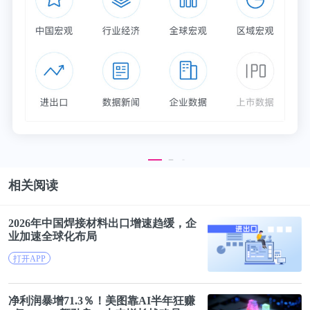
的人体重减轻了10％以上，超过三分之一的人减轻了
超过20％的体重
。这是首次，人们可以通过药物实现
只有通过减肥才能实现的减肥效果外科手术。
虽然该研究已经通过了I和II期临床试验，评估了
2.4mg剂量的安全性，但在III期试验中，一些参与者
报告了该药物的副作用，包括轻度至中度的恶心和腹
泻，这些副作用是暂时性的。
据悉，索马鲁特已作为一种肥胖症治疗药物提交给美
相关阅读
国食品药品监督管理局（FDA）、欧洲药品管理局
2026年中国焊接材料出口增速趋缓，企
（EMA）以及英国国家卫生与临床优化研究所
业加速
全球化
布局
（NICE）进行上市批准。
打开APP
肥胖对健康的影响已被科学家重点关注，也带来了许
净利润暴增71.3％！美图靠AI半年狂赚
多严重疾病的风险，这种药物可能对未来产生重大影