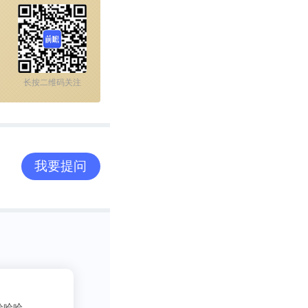
长按二维码关注
我要提问
2
吃货老司机
库
23333
！直接问！满分满分！！！
写行业报告需要一些数据呀方
非