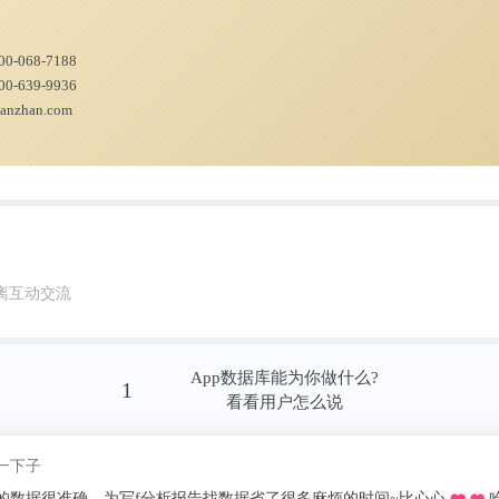
00-068-7188
00-639-9936
ianzhan.com
离互动交流
App数据库能为你做什么?
1
看看用户怎么说
称我pick了
慌的一比zzzz
推荐的o，不用去图书馆在宿舍就可以看文献写论文啦，再也不用早起去扒位
十分适合想偷懒的我哈哈～，不用看折磨**的英文报表简直圆满