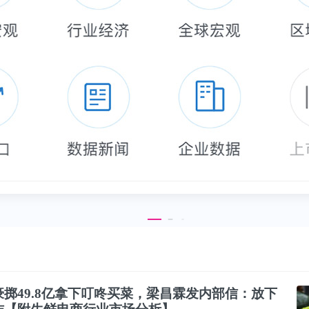
掷49.8亿拿下叮咚买菜，梁昌霖发内部信：放下