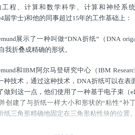
工程、计算和数学科学、计算和神经系统研
d(1994届学士)和他的同事超过15年的工作基础上：
themund展示了一种叫做“DNA折纸”（DNA ori
A自我折叠成精确的形状。
hemund和IBM阿尔马登研究中心（IBM Research
一种技术，通过这种技术，DNA折纸可以在表
做到这一点，他们使用了一种基于电子束（electro
并创建了与折纸一样大小和形状的“粘性”补
折纸三角形精确地固定在三角形粘性块的位置
emund和加州理工学院的高级博士后学者、麻