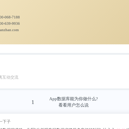
商业化，从而能够同时研究与人类健康有关的
经为这项研究申请了专利。
00-068-7188
00-639-9936
ianzhan.com
solute and arbitrary orientation of sin
。这项研究工作得到了海军研究办公室、空军科学
会、奥尔家族基金会、阿贝丁研究所和班廷博
离互动交流
人APP资讯组
App数据库能为你做什么?
1
scitechdaily.com/engineers-place-thousands
看看用户怎么说
es-in-precise-orientation/
我pick了