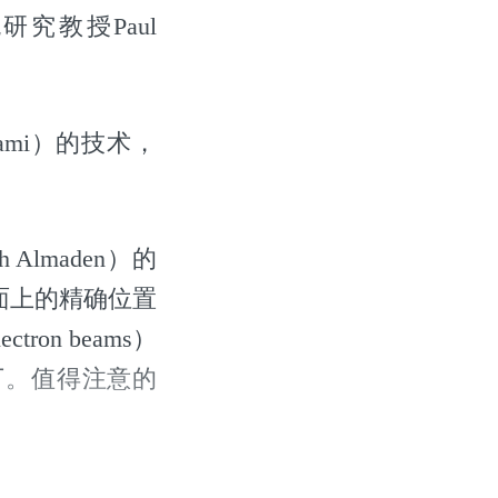
究教授Paul
gami）的技术，
 Almaden）的
面上的精确位置
n beams）
丁。值得注意的
。
省理工学院助理教