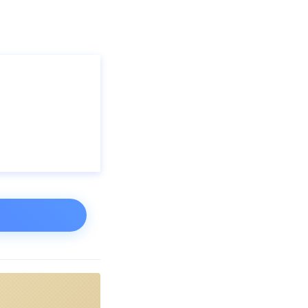
DNA折纸构造的
三角折纸可以用来复
t）。在这项研究
光分子；荧光分
，像素就会变暗
器件现在可以廉
列潜在的应用。
x的公司，将制造半导