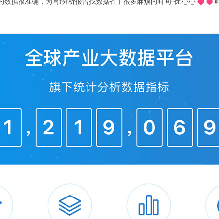
推荐的o，不用去图书馆在宿舍就可以看文献写论文啦，再也不用早起去扒位2
.sciencemag.org/content/371/6531/eabd6179
更多半导体相关数据请参考前瞻产业研究院《20
备行业市场需求前景与投资规划分析报告》。
大数据、产业规划、产业申报、产业园区规
可研等解决方案。