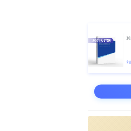
授Ashwin
分子设备可以
2
2016年，Ro
19091
人订制
制6.5万像素
中，三角DN
前
子的精确位置
或变亮5倍以
有了控制DN
价地集成到计
例如，Rothem