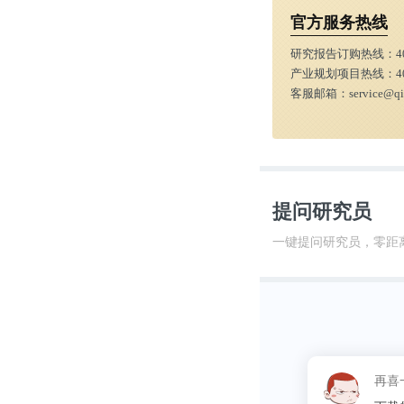
体芯片的技术
官方服务热线
州理工学院已
研究报告订购热线：
4
产业规划项目热线：
4
客服邮箱：
service@q
上述研究论文题为“Ab
shapes”
国家科学基金
持。
提问研究员
一键提问研究员，零距
译/前瞻经济学
参考来源：https://
molecular-devic
这昵称