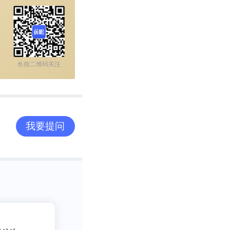
所有蛋白质。加
gle-molecule
长按二维码关注
研究办公室、美国
士后奖学金的支
我要提问
2
-of-nanoscale-
吃货老司机