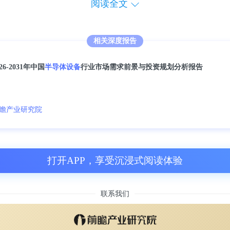
阅读全文
 Gopinath对这项技术进行了改进和扩展，证明由
可靠地集成到更大的光学设备中。
相关深度报告
026-2031年中国
半导体设备
行业市场需求前景与投资规划分析报告
themund和Gopinath展示了携带荧光分子的
版本的文森特·梵高的《星夜》（Starry Nigh
A折纸被用来在细菌大小的光学谐振器中定位荧
瞻产业研究院
至关重要，因为只要向左或向右移动100纳米
上。
打开APP，享受沉浸式阅读体验
A“折纸”上下和旋转方向的可靠方法，许多分子
联系我们
算机芯片中，而且产量很高，并且可用于一系
und和Gopinath成立了一家名为Palamedri