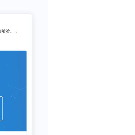
2
吃货老司机
库
23333
！直接问！满分满分！！！
写行业报告需要一些数据呀方
非