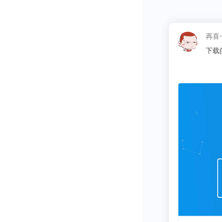
这昵
告找数据省了很多麻烦的时间~比心心
哈哈哈。，
同学