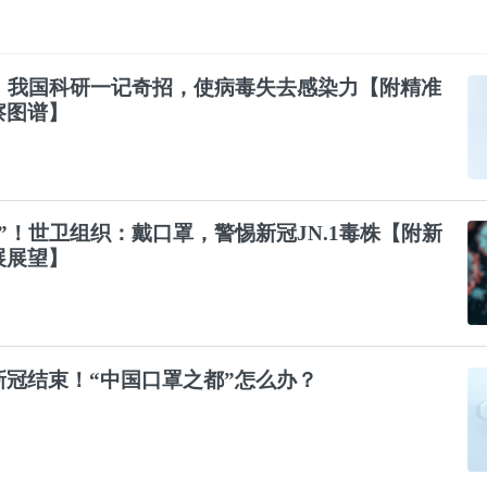
！我国科研一记奇招，使病毒失去感染力【附精准
察图谱】
”！世卫组织：戴
口罩
，警惕新冠JN.1毒株【附新
展展望】
新冠结束！“中国
口罩
之都”怎么办？