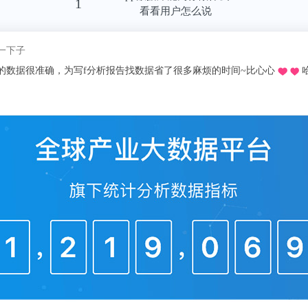
1
看看用户怎么说
称我pick了
慌的一比zzzz
推荐的o，不用去图书馆在宿舍就可以看文献写论文啦，再也不用早起去扒位
十分适合想偷懒的我哈哈～，不用看折磨**的英文报表简直圆满