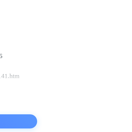
6
141.htm