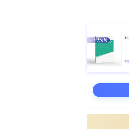
华东地区区域
目前，我国生
2020年各厂
2
7921
人订制
型。我国环氧
产企业的产能
前