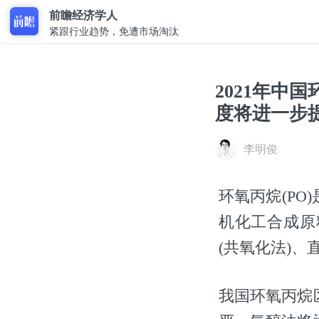
前瞻经济学人
紧跟行业趋势，免遭市场淘汰
2021年中
度将进一步
李明俊
环氧丙烷(P
机化工合成原
(共氧化法)
我国环氧丙烷