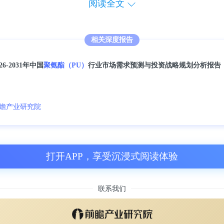
阅读全文
集中度高
相关深度报告
产环氧丙烷的生产企业共有19家，其中华东地
商环氧丙烷产能来看，市场集中度CR4为37%
026-2031年中国
聚氨酯（PU）
行业市场需求预测与投资战略规划分析报告
丙烷行业区域集中度较高，主要集中在华东地
占全国总产能的71%。
瞻产业研究院
打开APP，享受沉浸式阅读体验
联系我们