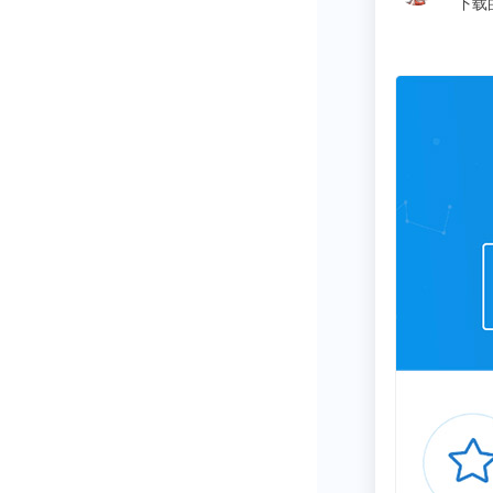
同学
氯醇法将逐步
2021-20
华东地区，其
新增环氧丙烷
PO/SM共
的45.9%和44.
而我国已无新
工率走低，尤
限，预计未来