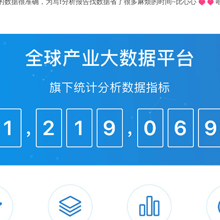
推荐的o，不用去图书馆在宿舍就可以看文献写论文啦，再也不用早起去扒位2
被替换
24年，我国新增投产环氧丙烷产能预计将达554.5
中新进入环氧丙烷生产企业较多。
的生产工艺均为间接氧化法(共氧法)和直
氧法和HPPO直接氧化法是新增产能最多的工艺，
2%。
增氯醇法的产能，随着近年来国内环保趋严，
其是在2017年，山东、天津等多地氯醇法环氧
我国将逐步实现氯醇法生产工艺的替换。