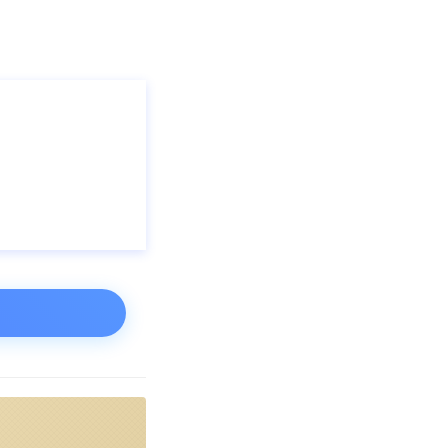
区有13家。据
，属于低集中寡占
区，华东地区生