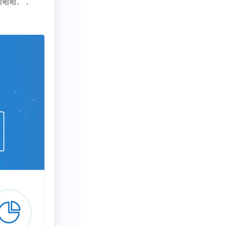
3333
写行业报告需要一些数据呀方
万吨，主要集中在
接氧化法，其中
分别占新增产能
氯醇法装置的开
丙烷产能开工受