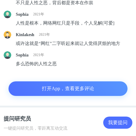
不只是人性之恶，背后都是资本在作祟
他认钱和算数来逗他。
Sophia
2021年
人性是根本，网络网红只是手段，个人见解[可爱]
但小马云口中一直唱着“阿里，阿里巴巴，阿里巴巴
是个快乐的青年”，嘴里还跟着“哦哦哦”的伴奏，还
Kinlakesh
2021年
一直对着镜头喊“爱你么么哒”并飞吻，而且严重口齿
或许这就是“网红”二字听起来就让人觉得厌烦的地方
不清，吐字不清，越听越令人心酸。
Sophia
2021年
多么恐怖的人性之恶
算算时间，小马云今年14岁了，同龄人正在读初中，
而据视频里呈现的状态，他的智力水平却还像当年出
打开App，查看更多评论
道时8岁的样子，身高也和当年一样，几乎没变。更
糟糕的是，他被发现腿上有很多针眼，怀疑是被注射
了抑制生长的激素。有人拍他时，甚至会脱下他的裤
提问研究员
子查看有没有针眼，小马云本人则毫无反应。
我要提问
一键提问研究员，零距离互动交流