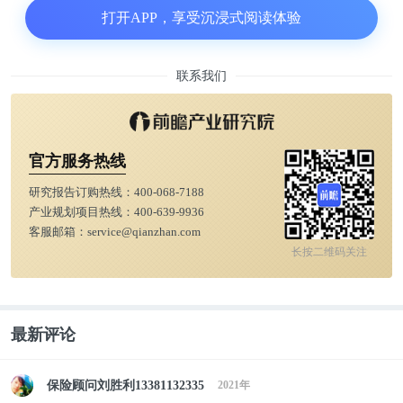
打开APP，享受沉浸式阅读体验
联系我们
小马云一看到有人拍摄，就管拍摄者要钱、对着镜头
飞吻，熟练地和镜头打招呼、要红包，不给钱不拍
照。一旁的哥哥范小勇称，最近好多人来看弟弟。
官方服务热线
研究报告订购热线：
400-068-7188
14岁的他还不认识钱的金额。视频显示，有人拿着一
产业规划项目热线：
400-639-9936
客服邮箱：
service@qianzhan.com
张100元人民币问他，他答，只认得上面是两个鸡
长按二维码关注
蛋，是红色的钱，不认得是多少钱。有人问他“2加2
等于多少”，他一会说2，一会说3，似乎还不会算简
单的加减法。
最新评论
有人发现很难与他交流，他的言谈并不像个十多岁的
保险顾问刘胜利13381132335
2021年
孩子。不少人觉得这是个博眼球的点，便开始不断让