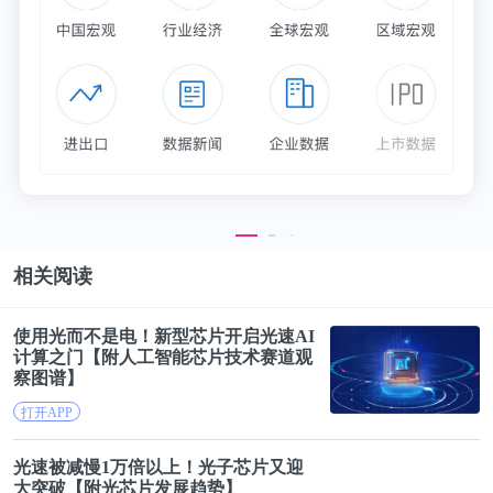
由马云亲自安排进入娱乐圈的，是娱乐圈里的“保送
生”。
2017年11月，范小勤出现在“双十一”晚会现场的观众
席，当穿绿色风衣的马云现身时，他大声喊道：“马
云爸爸来了！”这个视频至今依旧在网络流传着，标
题则是马云亲自邀请/安排小马云来双十一晚会直播
现场。
相关阅读
网友们观看他是通过4个抖音账号，分别是“小马总美
食”“小马云保姆”“小马云生活记录”和“小马云总裁”，
使用光而不是电！新型芯片开启
光速
AI
计算之门【附人工智能芯片技术赛道观
粉丝从几万到几十万不等，内容多为保姆陪小马云吃
察图谱】
饭、逛街等。据直播显示，他们主要活动在山东日照
打开APP
和广东佛山。这些账号目前已被注销，微博也被删
光。
光速
被减慢1万倍以上！光子芯片又迎
大突破【附光芯片发展趋势】