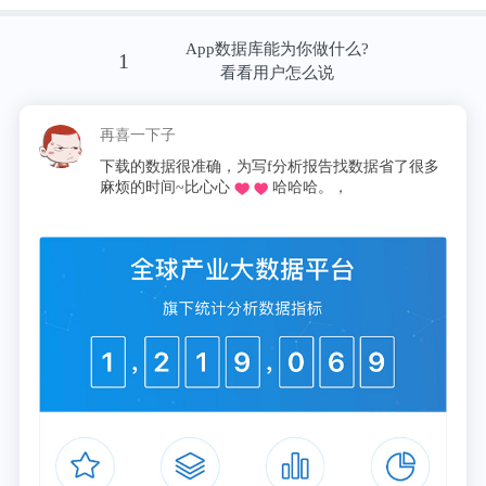
大家都很难将面前的这个孩子与昔日的小马云联系起
来。要知道，网络记忆中、镜头里的小马云，总是处
App数据库能为你做什么?
1
看看用户怎么说
处表现出老板派头，吃大餐坐飞机住豪宅，有漂亮的
保姆贴身照顾，时不时出席一些商演和活动，不少人
再喜一下子
抢着和他握手拍照，并夸他好可爱。
下载的数据很准确，为写f分析报告找数据省了很多
麻烦的时间~比心心
哈哈哈。，
他还在《雾路奇途》、《爷儿俩》等网络电影里露过
脸。凭借一张和导演冯小刚的合照，还有媒体称他是