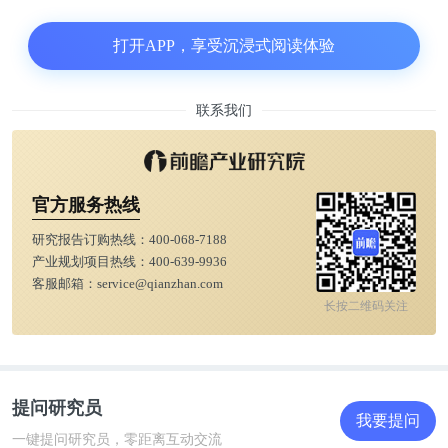
“还需更多临床验证”
打开APP，享受沉浸式阅读体验
“从总体上来说，研究表明开发通用的冠状病毒疫苗
联系我们
在科学上是可行的，” 人类疫苗项目首席执行官
Wayne Koff 博士和全球疫苗联盟（Gavi）的首席执
行官 Seth Berkley 博士在 Science 社论中写道。
官方服务热线
他们认为，生物医学、计算机科学和工程科学领域的
研究报告订购热线：
400-068-7188
产业规划项目热线：
400-639-9936
技术融合为抗原和疫苗的发现开辟了一个新的时代，
客服邮箱：
service@qianzhan.com
机器学习等方法能够加速冠状病毒共享的抗原靶标的
长按二维码关注
鉴定，其遗传序列数据库能够模拟病毒的进化出现，
这些为通用型冠状病毒疫苗的开发创造了有利的条
件。
提问研究员
我要提问
一键提问研究员，零距离互动交流
深信生物创始人李林鲜博士持有的观点相同，他告诉