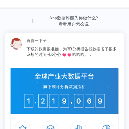
生辉，“理论上可以开发通用型疫苗，能够针对冠状
病毒的原始株和突变株，但是这种通用型疫苗还在开
App数据库能为你做什么?
1
看看用户怎么说
发的过程中，具体能够 cover 多少类型的冠状病毒或
者突变体，还需要临床试验的验证。”
再喜一下子
这
下载的数据很准确，为写f分析报告找数据省了很多
同
深信生物基于 mRNA 的递送技术，正在开发预防和
麻烦的时间~比心心
哈哈哈。，
论
治疗性新型疫苗，曾入选《麻省理工科技评论》2020
年度 “50 家最聪明公司”。据李林鲜透露，他们团队
也正在开发通用型冠状病毒疫苗，目前在动物试验阶
段。
艾棣维欣生物制药战略总监刘晓雁博士告诉生
辉，“通用型疫苗从科学机理上来讲是可行的。比如
新冠病毒现在有很多变种，同时，作为冠状病毒，它
和MERS、SARS等也在结构上相似，所以人工设计