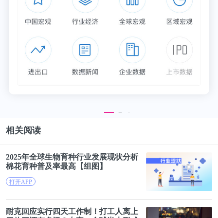
的新冠疫苗抗原，理论上可以形成对MERS和SARS
的交叉保护作用，最终就形成了一个通用型的冠状病
毒疫苗。”
国外一些团队已经在开发通用型新冠病毒疫苗上取得
了一定的进展。
加州理工学院生物化学家 Pamela Björkman 博士及团
队设计了一种基于蛋白质的 60 个亚单位纳米颗粒，
相关阅读
其上附着了 SARS-CoV-2、以及在蝙蝠和穿山甲中发
现的其它 7 种冠状病毒的刺突蛋白片段。
2025年全球生物育种行业发展现状分析
棉花
育种普及率最高【组图】
当他们给小鼠注射这种疫苗时，小鼠体内不仅产生了
打开APP
抗 SARS-CoV-2 和其它冠状病毒的抗体，还产生了能
耐
克
回应实行四天工作制！打工人离上
够中和疫苗中未包含的冠状病毒的抗体。现在，他们