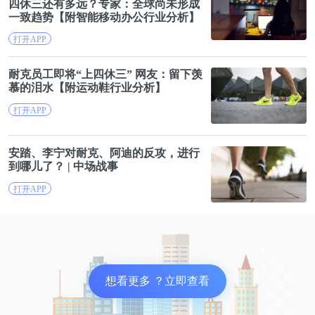
四休三还有多远？专家：全球尚未形成
计划在猴子等大型动物体内测试这种疫苗。
一致趋势【附智能移动办公行业分析】
打开APP
他们使用的纳米颗粒的好处是可以 “即插即用”，可
以在此纳米颗粒上添加任何冠状病毒的刺突蛋白片
耐
克
员工即将“上四休三” 网友：留下羡
慕的泪水【附运动鞋行业分析】
段，Björkman 计划在疫苗中添加多达 20 种类似
打开APP
SARS 的冠状病毒。Björkman 还表示这种疫苗可以冷
冻干燥成粉末，储存在室温下，这样可以在各国储备
安踏、李宁对
耐
克
、阿迪的反攻，进行
通用疫苗而不会受损。
到哪儿了？ | 中场战事
打开APP
想看更多 ？立即查看