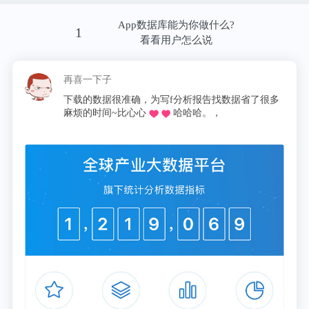
在国内国外“双轮驱动”的策略推动下，公司从2016年
App数据库能为你做什么?
起开启国际化之路，进军东南亚、南美洲等多个市
1
看看用户怎么说
场，影响力不断扩大。
再喜一下子
这昵
目前来看，名创优品在国内市场的恢复速度要快于国
下载的数据很准确，为写f分析报告找数据省了很多
同学
外市场。截至2020年底，国内门店恢复率约为95%，
麻烦的时间~比心心
哈哈哈。，
论文
其中部分低线城市门店恢复率达甚至超过100%；海
外门店中约90%恢复运营，整体恢复率为60%。对于
这一变化，名创优品或在短期内重点提升国内门店的
经营效率。
02
看不见的增长因素
看得见的增长与扩张背后，有一双“无形的手”在发挥