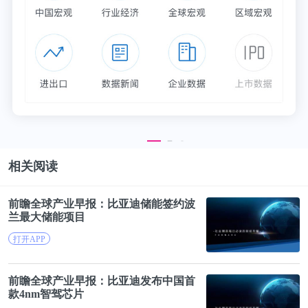
作用，其中最为核心的是供应链品牌化。
供应链品牌化
供应链品牌化是指，品牌商负责连接具备优势的制造
业供应链，并将它们的产品品牌化，令其产能遍布市
场。
相关阅读
尽管中国的制造业规模已经位居世界前列，且拥有大
量优质产业集群，但品牌化发展相对滞后，导致大量
前瞻全球产业早报：
比亚迪
储能签约波
兰最大储能项目
优质产品以“白牌”形式被低价卖出。
打开APP
国内存在大量优质供应链，SKU众多但没有价格锚
定，价值需要通过品牌化兑现。主流观点认为，供应
前瞻全球产业早报：
比亚迪
发布中国首
款4nm智驾芯片
链品牌化将是行业大势所趋。