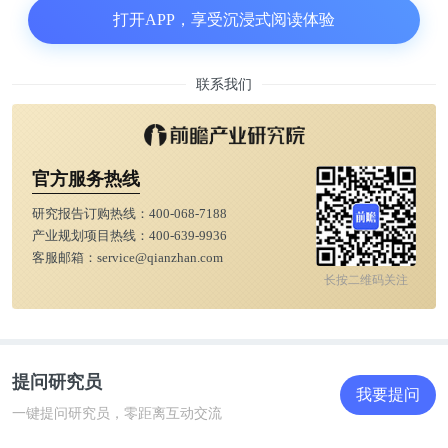
2020年下半年，名创优品加大海外市场的扩张速度，
打开APP，享受沉浸式阅读体验
先后在加拿大、美国、法国等多国开设新店铺。
联系我们
截至本季末，名创优品门店数量达到4514家，其中国
内、海外分别为2768、1746家。以此测算，预计公司
将在2021年在国内市场新开500家门店，2025年海外
官方服务热线
门店或达到4500家。
研究报告订购热线：
400-068-7188
产业规划项目热线：
400-639-9936
与众多消费品牌求稳的基调不同，名创优品逆市而
客服邮箱：
service@qianzhan.com
上，且能在快速扩张的同时保持经营效率的“不掉
长按二维码关注
队”。在疫情冲击实体经济的背景下，名创优品展现
出韧性，由此也体现出其模式的优越性。
提问研究员
我要提问
早从2015年开始，名创优品便以轻资产的“类加盟”模
一键提问研究员，零距离互动交流
式开启快速扩张之路，并将此模式复制到海外市场。