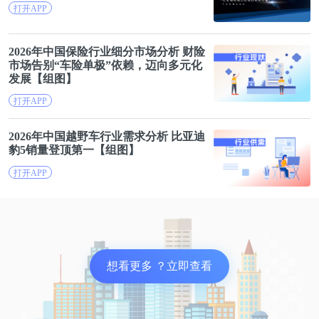
打开APP
对此，名创优品通过精选超8000 SKU（截至2020年9
2026年中国保险行业细分市场分析 财险
月），自主研发设计叠加供应商、第三方设计能力，
市场告别“
车险
单极”依赖，迈向多元化
确保月度出新600 SKU。
发展【组图】
打开APP
在“优质供应商资源、规模化直采、快速结算、低加
2026年中国越野车行业需求分析
比亚迪
价倍率保障高质低价”的共振下，通过减少中间环
豹5销量登顶第一【组图】
节，增加流通效率增加，实现快速反应和高效周转，
打开APP
名创优品形成一套“以量制价、买断定制、不压货
款”的供应链方法论。
具体来说，名创优品从超过600家供应商采购商品。
在流程上，公司参与从产品设计到发货的全部过程。
想看更多 ？立即查看
在开发环节，通过对市场趋势和潮流的把握，预估市