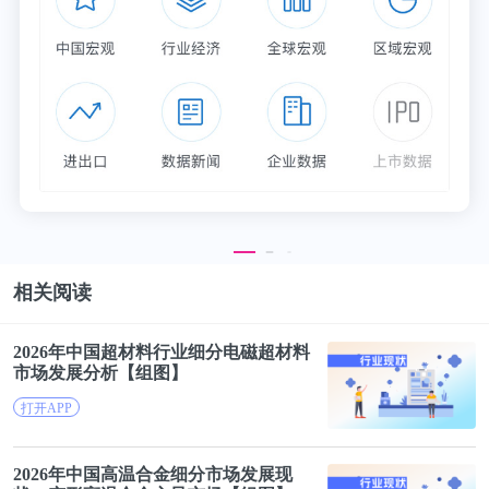
“美国营养标准推荐表”上注明，男性每天锌的正常需
要量是15毫克，可是实际摄入量往往只有2/3。因此
FANCL50-59岁男性综合营养包每袋含锌6毫克，远高
于女性营养包。
DHA精制鱼油富含DHA和EPA，具有明显的降血脂和
调节免疫功能的作用。挪威研究机构一项长达12年的
研究结果表明，高血脂对人的危害“男女有别”，中老
年男性因高血脂患心脏病的概率比女性高出3倍。
相关阅读
橄榄叶提取物和薯蓣皂苷都有助于预防心血管疾病，
2026年中国超材料行业
细分
电磁超材料
统计结果表明男性心血管病患病率远高于女性，一般
市场
发展分析【组图】
认为这种差异来源于女性激素对女性的天然保护作
打开APP
用。
2026年中国高温合金
细分
市场
发展现