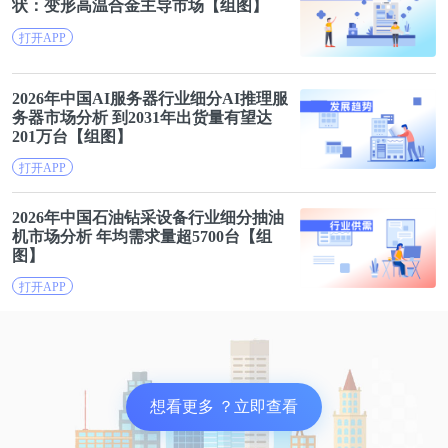
基于上述原因，FANCL 50-59岁男性综合营养包特意
状：变形高温合金主导
市场
【组图】
添加了DHA精制鱼油、橄榄叶提取物和薯蓣皂苷等
打开APP
成分，帮助老年男性更好地预防心血管疾病。
2026年中国AI服务器行业
细分
AI推理服
务器
市场
分析 到2031年出货量有望达
FANCL的老年男性综合营养包在日本推出后大受欢
201万台【组图】
迎，50+的老年男性对这款专为男士设计的营养补充
打开APP
剂极为青睐。
2026年中国石油钻采
设备
行业
细分
抽油
机
市场
分析 年均需求量超5700台【组
在京东国际，这款售价359元的男性50代营养包评价
图】
数高达6万+，在国内同样表现出不俗的市场潜力。
打开APP
在百度搜索国内保健品行业巨头汤臣倍健，“女性系
列”成为福利专区后排第一的细分品类，“男性系
列”这个品类则不存在。AgeClub梳理了汤臣倍健官网
想看更多 ？立即查看
的产品列表，针对中老年人的产品线中也没有针对中
老年男性特殊营养需求的产品。