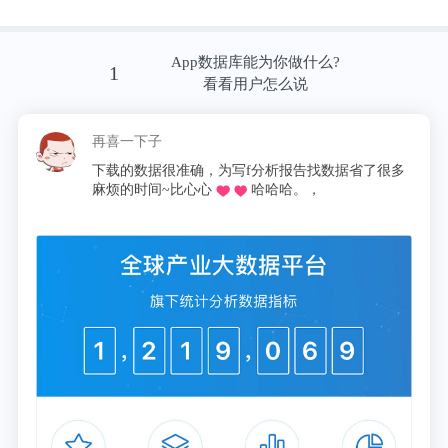
每袋男性营养包含锌6毫克，女性营养包则为1毫克;
App数据库能为你做什么?
1
每袋男性营养包含DHA精制鱼油197毫克，橄榄叶提
看看用户怎么说
取物粉末1.2毫克以及薯蓣皂苷12.5毫克，这些都是男
性营养包独有的营养成分。
再喜一下子
下载的数据很准确，为写f分析报告找数据省了很多
麻烦的时间~比心心
哈哈哈。，
FANCL针对老年男性独特的营养需求做了针对性的
调整。男女性综合营养包的营养成分差异背后，是男
女性的营养需求差异。
微量元素锌与新陈代谢、生长发育等生理功能有密切
关系，特别是在维持男性生殖系统的完整结构和功能
上起重要作用。男性精液里含有大量的锌，体内锌不
足，会影响精子的数量与品质。