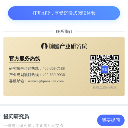
打开APP，享受沉浸式阅读体验
联系我们
AgeClub将其与同样由FANCL推出的50-59岁女性综
官方服务热线
合营养包进行了详细对比，发现两者在主要成分方面
存在以下明显区别：
研究报告订购热线：
400-068-7188
产业规划项目热线：
400-639-9936
客服邮箱：
service@qianzhan.com
每袋男性营养包维生素D含量为14.5μg，女性营养包
长按二维码关注
则为2.4μg;
每袋男性营养包含钙60毫克，女性营养包则为160毫
提问研究员
克;
我要提问
一键提问研究员，零距离互动交流