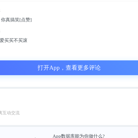
年
。你真搞笑[点赞]
年
爱买买不买滚
的一点，我认为，宁德对产业链的涨价是不排
打开App，查看更多评论
简单，如果宁德的Twh产能建起来了，这大约
供应链还像过去那样不赚钱，哪来的动机和能
之后，你看，产业链不论行业内的还是行业外
离互动交流
成本每年都是在下降的，这种下降不是基于材
App数据库能为你做什么?