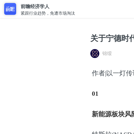
前瞻经济学人
紧跟行业趋势，免遭市场淘汰
关于宁德时
锦缎
作者|以一灯传诸灯
01
新能源板块风