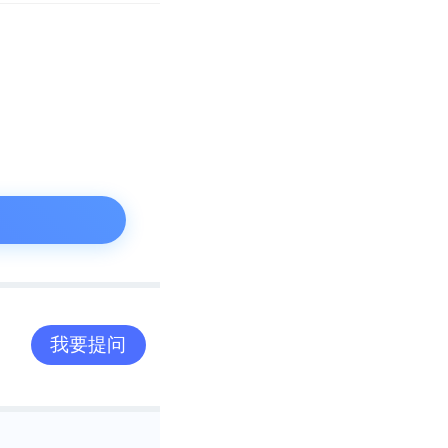
斥，甚至有些支
是去年出货量的
力去同比例扩产
的，是不是都开
我要提问
料降价，更多的