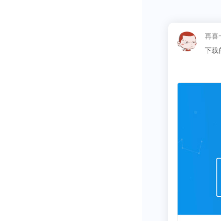
是基于技术进
的。对锂电池
这昵称
同学
03
收紧流动性问
收紧流动性像
但只要有铸币
钞，结果老成
下，其他国家