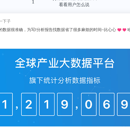
1
步，比如能量密度的提升，度电消耗的材料更
看看用户怎么说
而言，不降价就相当于涨价。
我pick了
推荐的o，不用去图书馆在宿舍就可以看文献写论文啦，再也不用早起去扒位2
题
是楼上的靴子，越是不落地，越是让人心慌。
权的国家，手是管不住的，原来觉得特朗普
谋国的拜登上台后貌似力度更大了。在美国
收紧流动性，就要伤害出口。