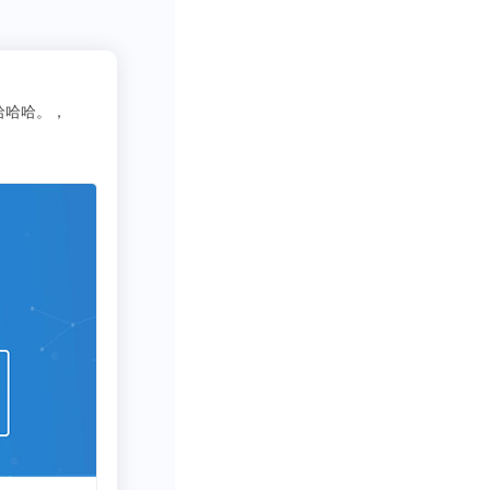
2
少等逻辑来实现
吃货老司机
3333
写行业报告需要一些数据呀方
不靠谱才疯狂印
疯狂印钞的情况