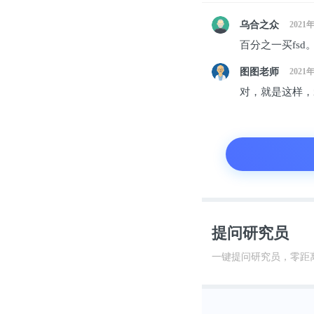
乌合之众
2021
百分之一买fsd
图图老师
2021
对，就是这样，
此外，很重要
持的。原因也
20倍，要是
呢。现在涨价
提问研究员
始扩产了。
一键提问研究员，零距
另外，电池的