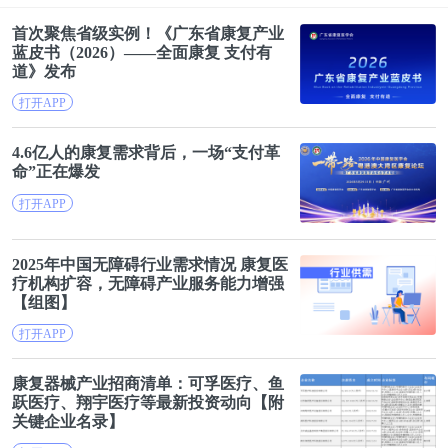
首次聚焦省级实例！《广东省
康复
产业
蓝皮书（2026）——全面
康复
支付有
道》发布
打开APP
4.6亿人的
康复
需求背后，一场“支付革
命”正在爆发
打开APP
2025年中国无障碍行业需求情况
康复
医
疗机构扩容，无障碍产业服务能力增强
【组图】
打开APP
康复
器械产业招商清单：可孚医疗、鱼
跃医疗、翔宇医疗等最新投资动向【附
关键企业名录】