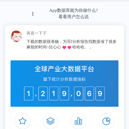
有限，非常不尽如人意，这引起了不少投资者的警
App数据库能为你做什么?
1
觉。有业内人士对此解释，基本上每年1月份，新能
看看用户怎么说
源汽车环比销售数据都会下滑，这是由每年新能源补
再喜一下子
贴政策的变化，以及春节假期多集中在每年一月份造
下载的数据很准确，为写f分析报告找数据省了很多
成的。
麻烦的时间~比心心
哈哈哈。，
翻看2014年-2020年的数据，我们能够看到，整个中
国的新能源汽车销售量，每年1月的同比数量都在增
长，但环比上一年12月，都出现了不同程度的下跌。