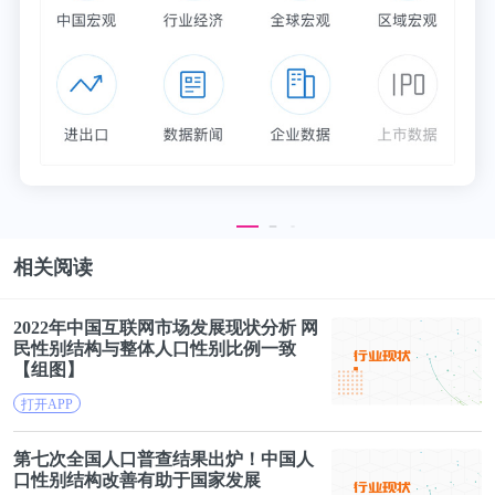
抛去估值方面的因素我们看到，如果仅就销量环比下
滑的问题来看，投资者对新势力的质疑，实际上是不
成立的。有部分投资者在2020年入局之后，尚未了解
相关阅读
到中国新能源汽车市场1月份销量环比大跌的规律。
2022年中国互联网市场发展现状分析 网
乘联会秘书长崔东树甚至认为，得益于新车款的推
民
性别
结构
与整体
人口
性别
比例一致
【组图】
动，“2021年新能源车销量环比走势好于预期，呈现
打开APP
出的是高起步特征。”
第七
次
全国
人口普查
结果出炉！中国
人
此外，乘联会与中汽协两个机构均表示看好2021年的
口
性别
结构
改善有助于国家发展