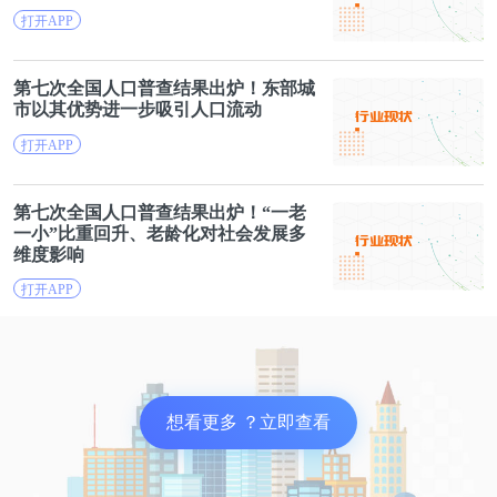
中国新能源汽车市场表现。中汽协预计新能源汽车
打开APP
2021年全年销量将达到180万辆;乘联会则预测2021年
全年新能源乘用车销量将达150万辆，同比分别增长
第七
次
全国人口普查
结果出炉！东部城
市以其优势进一步吸引
人口
流动
31.6%和9.7%。
打开APP
上述两个机构均认为，今年新能源汽车销量增速要高
于整体市场。
第七
次
全国
人口普查
结果出炉！“一老
一小”比重回升、老龄化对社会发展多
维度影响
简单地说，行业高成长消失的巨大利空并不存在。让
打开APP
华尔街对造车新势力产生质疑的原因，一定出在了其
他方面。
02
想看更多 ？立即查看
利润在转移