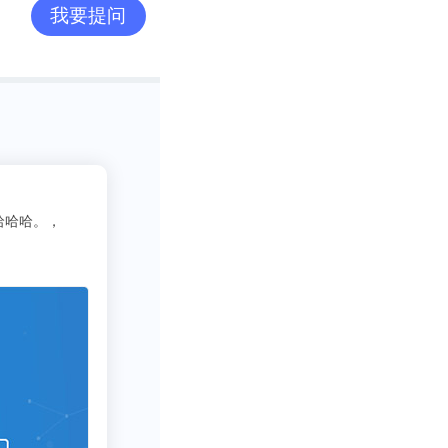
我要提问
2
pick了
慌的一比zzzz
荐的o，不用去图书馆在宿舍就可以看文献写论文啦，再也不用早起去扒位23
十分适合想偷懒的我哈哈～，不用看折磨**的英文报表简直圆