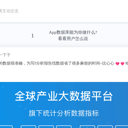
离互动交流
App数据库能为你做什么?
1
看看用户怎么说
这昵称我
找数据省了很多麻烦的时间~比心心
哈哈哈。，
同学推