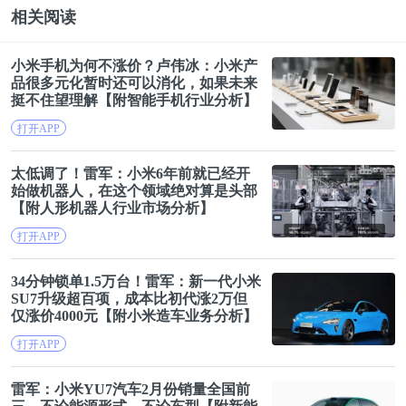
相关阅读
小米
手机为何不涨价？
卢伟
冰
：
小米
产
品很多元化暂时还可以消化，如果未来
挺不住望理解【附智能手机行业分析】
打开APP
太低调了！雷军：
小米
6年前就已经开
始做机器人，在这个领域绝对算是头部
【附人形机器人行业市场分析】
打开APP
34分钟锁单1.5万台！雷军：新一代
小米
SU7升级超百项，成本比初代涨2万但
仅涨价4000元【附
小米
造车业务分析】
打开APP
雷军：
小米
YU7汽车2月份销量全国前