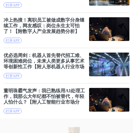
分析】
打开APP
冲上热搜！离职员工被做成数字分身继
续
工作
，网友感叹：岗位永生太可怕
了！【附数字人产业发展趋势分析】
打开APP
优必选周剑：机器人首先替代招工难、
环境困难岗位，未来人类更多从事艺术
等创新性
工作
【附人形机器人行业市场
分析】
打开APP
董明珠霸气发声：我已熟练用AI处理
工
作
，我那么大年纪都不怕被替代，年轻
人怕什么？【附人工智能行业市场分
析】
打开APP