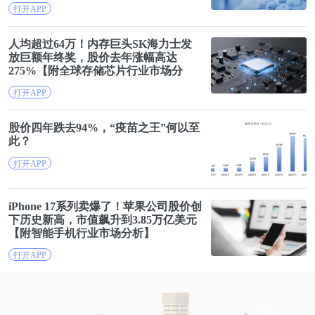
打开APP
人均超过64万！内存巨头SK
海
力士发
放巨额年终奖，
股价
去年涨幅高达
275%【附全球存储芯片行业市场分
析】
打开APP
股价
四年跌去94%，“疫苗之王”何以至
此？
打开APP
iPhone 17系列卖爆了！苹果公司
股价
创
下历史新高，市值飙升到3.85万亿美元
【附智能手机行业市场分析】
打开APP