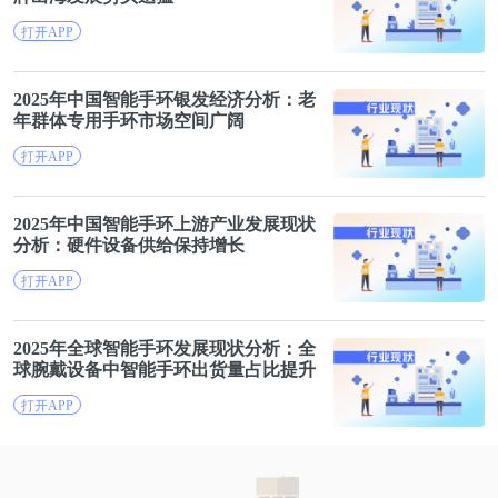
打开APP
2025年中国
智能
手
环
银发经济分析：老
年群体专用
手
环
市场空间广阔
打开APP
2025年中国
智能
手
环
上游产业发展现状
分析：硬件设备供给保持增长
打开APP
2025年全球
智能
手
环
发展现状分析：全
球腕戴设备中
智能
手
环
出货量占比提升
打开APP