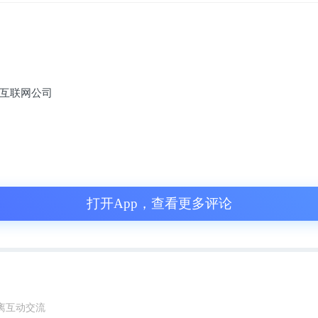
到今天这一步，完全是时代“抛弃”的结果。
代，张近东和苏宁战胜了所有对手，但是却输
，线下零售的日子越来越不好过，即便是强如
互联网公司
衡。
打”的过程中，张近东也想到了主动拥抱时代，
上零售业务。
打开App，查看更多评论
宁靠着财大气粗，还能够跟京东硬碰硬，正面
，做成了国内的二线电商平台。
，随着拼多多的崛起，苏宁易购在国内电商平
离互动交流