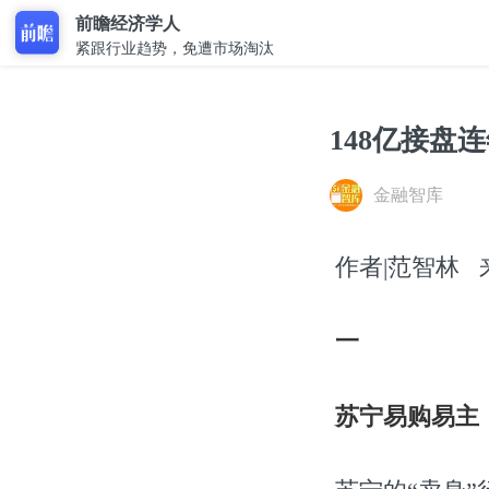
前瞻经济学人
紧跟行业趋势，免遭市场淘汰
148亿接
金融智库
作者|范智林 来源
一
苏宁易购易主