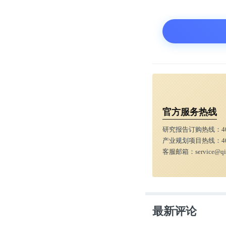
不过由于没有
易购30%以
格局。
所以淘宝虽然
官方服务热线
张近东和深圳
研究报告订购热线：
4
产业规划项目热线：
4
二
客服邮箱：
service@q
一直在盈利，
最新评论
张近东也算是