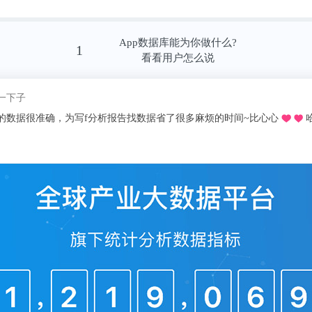
高、中、低端的流量都被三大巨头瓜分了，苏
口汤了。
App数据库能为你做什么?
1
看看用户怎么说
十年，张近东运气比较背！
我pick了
推荐的o，不用去图书馆在宿舍就可以看文献写论文啦，再也不用早起去扒位2
了国美，却遇到了电商。而寄予厚望的苏宁易
没有做起来，反而负了一身债。
显示，截止2020年第三季度，苏宁易购总资产为
1.4亿元，资产负债率为61.55%。