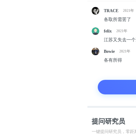
苏宁易购会走
TRACE
2021年
各取所需罢了
在线下零售时
felix
2021年
电商崛起之后
江苏又失去一个
没办法与之抗
Bowie
2021年
各有所得
在被时代“吊
易购，发展线
七八年前，苏
易购也靠烧钱
提问研究员
但是近两年来
一键提问研究员，零距