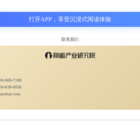
任何一方掌握50%以上的股份，也没有任何一
打开APP，享受沉浸式阅读体验
上的股份表决权，因此苏宁易购未来实际上变成了
联系我们
是第三大实际股东，但是却成为一个举足轻重
国资闹分歧的时候，淘宝支持谁，谁叫能决定
00-068-7188
00-639-9936
ianzhan.com
从未真盈利
中国当代商界的风云人物，苏宁也是目前中国