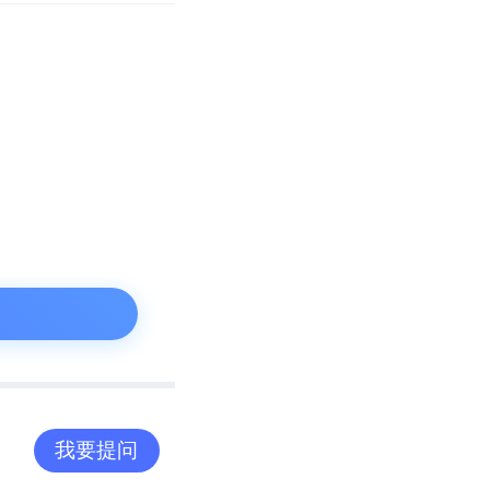
给了时代。自从
苏宁的企业，也
所以开始做苏宁
打价格战。苏宁
我要提问
台中显得越发式