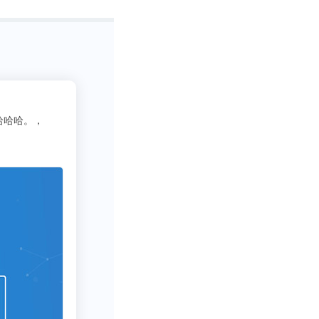
宁易购也就吃不
2
吃货老司机
3333
写行业报告需要一些数据呀方
购，在烧了很多
2211.93亿