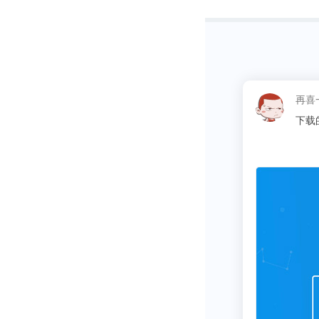
微。毕竟随着
上肉，只能喝
所以说，最近
这昵称
同学
好不容易打败
钱之后，不仅
根据最新的财报
元，总负债136