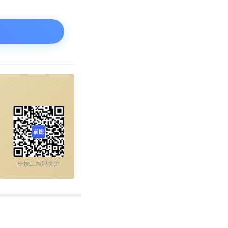
方实际支配苏宁
“三权分立”的
的角色，因为当
苏宁的方向。
长按二维码关注
的零售巨头，而