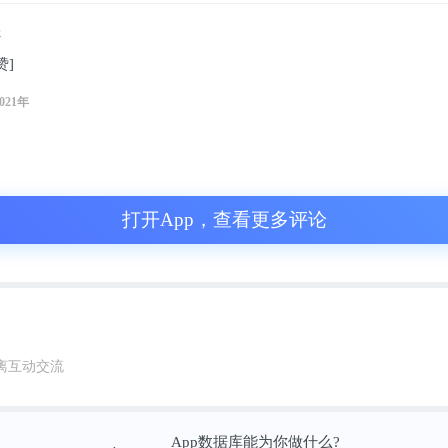
开始，构思品牌名、文化和故事，也带领团队
年
找之前探访过的美食，把家常的味道集合在一
赞]
。
2021年
太食兽泰式茶餐厅这个品牌。这个新品类的创
式落地。这个餐饮品牌仍饱有活力，也印证着
打开App，查看更多评论
离互动交流
App数据库能为你做什么?