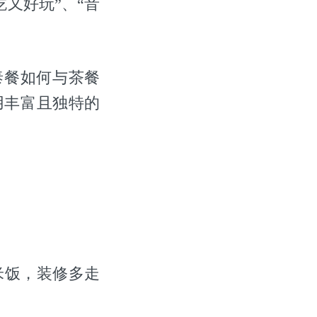
吃又好玩”、“音
泰餐如何与茶餐
用丰富且独特的
米饭，装修多走