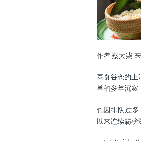
作者|蔡大柒 来源
泰食谷仓的上
单的多年沉寂
也因排队过多
以来连续霸榜