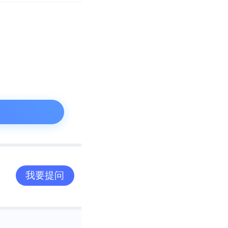
成员去往泰国，
起，还原菜系丰
造，也意味着泰
这个创新模式的
我要提问