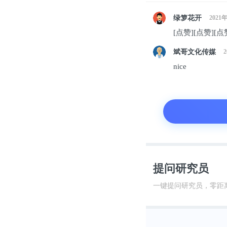
贝贝再次从零
绿箩花开
2021
穿街小巷，寻
[点赞][点赞][点
富的味蕾体验
斌哥文化传媒
nice
他曾参创立过
式茶餐厅模正
可行性。
提问研究员
一键提问研究员，零距