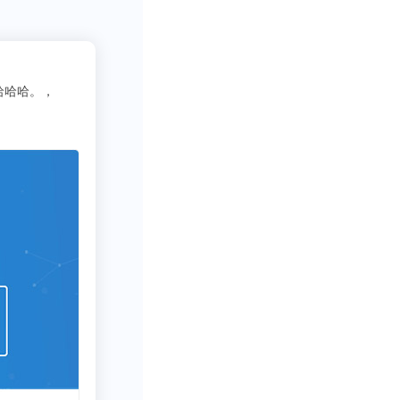
2
吃货老司机
3333
写行业报告需要一些数据呀方