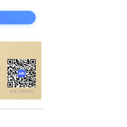
店其实就是一个
的，是一个小吃
曾参与茶餐厅品
长按二维码关注
厅一定是那种欢