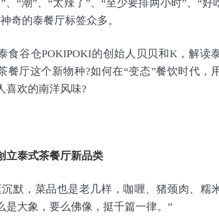
”、“潮”、“太辣了”、“至少要排两小时”、“好
家神奇的泰餐厅标签众多。
泰食谷仓POKIPOKI的创始人贝贝和K，解读
茶餐厅这个新物种?如何在“变态”餐饮时代，
人喜欢的南洋风味?
，创立泰式茶餐厅新品类
挺沉默，菜品也是老几样，咖喱、猪颈肉、糯
么是大象，要么佛像，挺千篇一律。”