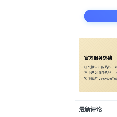
他生在西安，
“在新加坡，
个小档口，不
中心，把所有
官方服务热线
贝贝想在此基
研究报告订购热线：
4
产业规划项目热线：
4
客服邮箱：
service@q
这个模式的另
牌查厘士的创
快，不给人压
最新评论