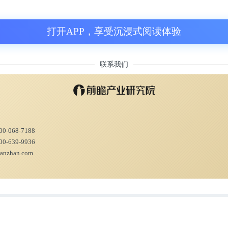
长在新加坡。
打开APP，享受沉浸式阅读体验
我们每一天可能都会去咖啡店。新加坡的咖啡
联系我们
仅有咖啡，还卖单品，像海南鸡饭、虾面之类
这些东西都集合在一起。”
础上做个升级，打造一个更轻松的用餐环境。
00-068-7188
00-639-9936
ianzhan.com
一个基因则来自港式茶餐厅，另一位创始人K
办，有着多年港式茶餐厅的运营经验，“茶餐
力的用餐场所”。