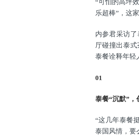
“可怕的高坪效
乐超棒”，这
内参君采访了
厅碰撞出泰式
泰餐诠释年轻
01
泰餐“沉默”
“这几年泰餐
泰国风情，要