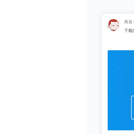
这昵称
同学
02