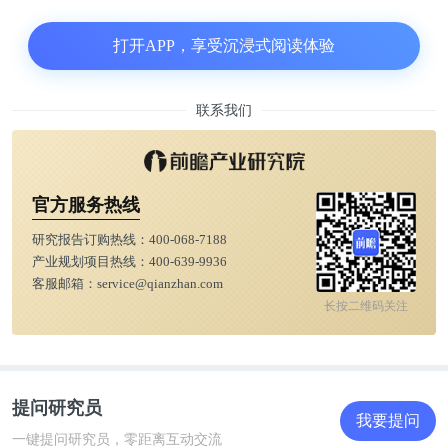
2003年，一个欧洲程序员借势开发了音频通话软件
打开APP，享受沉浸式阅读体验
Skype。这一年，中国闹非典，视频会议公司宝利通
（Polycom）还接到了来自中国政府的年度大单。
联系我们
一年后，Skype上线电话会议功能，三年后加入视频
会议功能。没有通勤，灵活安排日程的工作看上去就
官方服务热线
在眼前。
研究报告订购热线：
400-068-7188
产业规划项目热线：
400-639-9936
乐观的企业家蒂莫西·费里斯（Timothy Ferriss）相
客服邮箱：
service@qianzhan.com
信，在老板督促下，远程办公更高效。他那本《每周
长按二维码关注
工作4小时》在2007年一出版就成了畅销书。
在中国，2010年，在线旅行服务公司携程曾在内部试
提问研究员
验远程办公。结果显示，在家办公的员工业绩有显著
我要提问
的上升，九个月里业绩增加了13%。
一键提问研究员，零距离互动交流