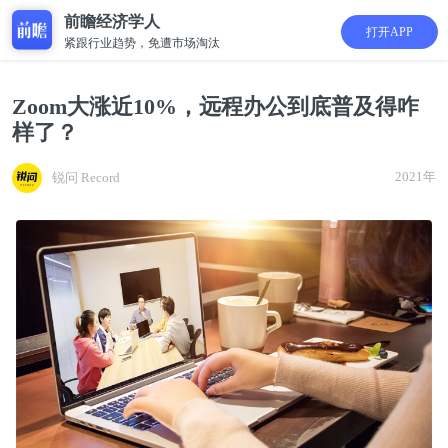
前瞻经济学人
打开APP
紧跟行业趋势，免遭市场淘汰
Zoom大涨近10%，远程办公到底普及得咋
样了？
2021年
锐问 Record