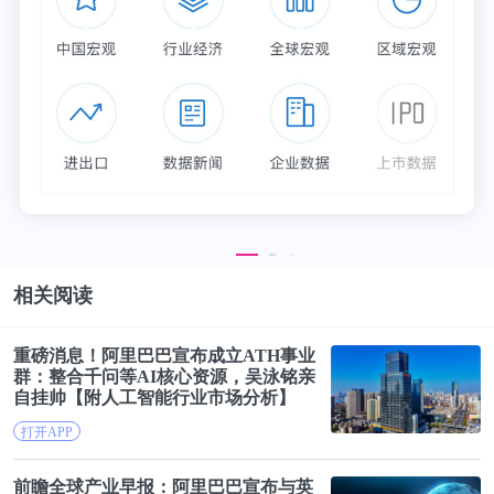
中国人人都在创业的2014、2015年，“弹性工作”被当
做一种新颖的公司福利，不用坐班，干活凭良心。
而最新可查的数据显示，2018年远程办公人口渗透
率，美国18.9%，中国更低，只有0.6%左右。
相关阅读
重磅消息！
阿里巴巴
宣布成立ATH事业
群：整合千问等AI核心资源，吴泳铭亲
自挂帅【附人工智能行业市场分析】
打开APP
前瞻全球产业早报：
阿里巴巴
宣布与英