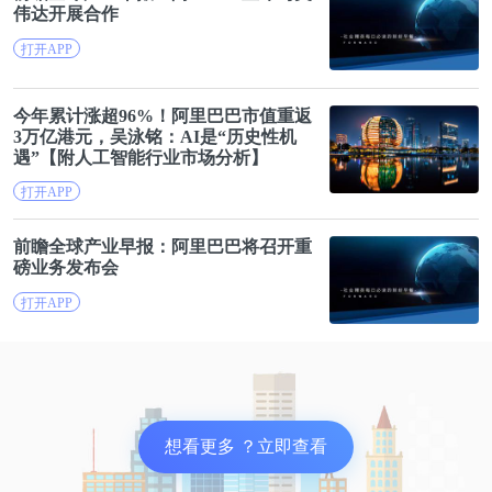
伟达开展合作
打开APP
pic/前瞻产业研究院
不过，为远程办公而设计的技术基础设施并没消失，
今年累计涨超96%！
阿里巴巴
市值重返
3万亿港元，吴泳铭：AI是“历史性机
还在进化。
遇”【附人工智能行业市场分析】
打开APP
现在，员工可以在飞机上收发文件，或者整个项目组
同时编写一个文档，边写边校对。工作时间弹性大到
前瞻全球产业早报：
阿里巴巴
将召开重
磅业务发布会
甚至需要半夜干活。一周只工作4小时的美梦，很可
打开APP
能沦为随时随地都在加班的现实。
这样，你还愿意远程办公么？
2019年年末，新型冠状病毒疫情爆发，迅速蔓延至全
想看更多 ？立即查看
球，没有给人们回答的机会。携程10年前的内部试