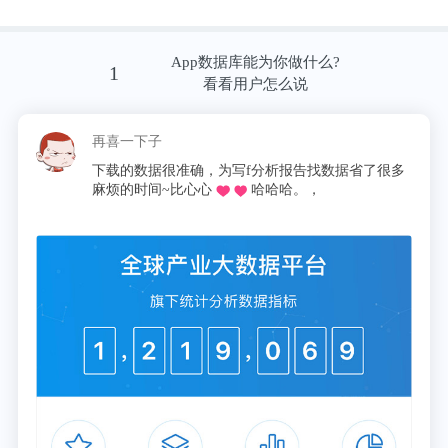
正当远程办公看上去不可避免时，2013年玛丽莎·梅
App数据库能为你做什么?
1
耶（Marissa Mayer）出任雅虎新CEO，一出手就停掉
看看用户怎么说
了该公司所有的远程工作。
再喜一下子
她认为，员工在家办公速度和质量都不行。而且想要
下载的数据很准确，为写f分析报告找数据省了很多
麻烦的时间~比心心
哈哈哈。，
成为一个雅虎，首先要在物理上团结起来。
老牌科技公司IBM、惠普也紧随其脚步，削减远程工
作项目预算。正在革新全球办公室文化的硅谷创业公
司，也用免费的饭菜、咖啡和健身房，试图把员工长
时间地留在办公室里。
至今，远程工作仍不是常规，而是例外。