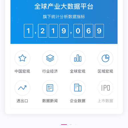
炒到了1.21万元。
小洋表示，如果联名的公司、设计师非常出名，又或
者是特别定制、限量款等，价格更是高得惊人。比
如，最富盛名的是2008年，中国当代艺术家岳敏君和
积木熊合作，设计了一只独一无二的
1000%Be@rbrick「秋图」，随后在拍卖中，拍卖价
直逼126000英镑（折合人民币约111万元），成为了
有史以来拍卖场上最昂贵的积木熊。
伴随着热炒，积木熊正在脱离其原本的属性。“某种
程度上讲，玩潮就是在玩人性。”小洋认为，积木熊
开始被热炒其实与虚荣心也有关系。一位收集积木熊
多年的博主也在短视频社交平台上表示，在过去，积
木熊只有潮人和代购常买，买来收集更多是因为喜