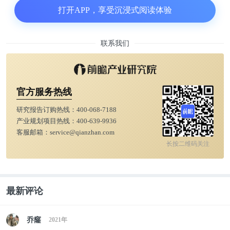
服了各路名人、明星等成为其粉丝。
打开APP，享受沉浸式阅读体验
积木熊正在出圈，某短视频APP上，“bearbrick”话题
联系我们
下的播放量达9791.2万次，同题微博超话下则有1.1亿
次的阅读量。去年11月左右，积木熊似乎经历过一番
回潮，在短视频平台上，集中出现大量的博主宣传各
官方服务热线
式积木熊知识，普及“积木熊”这个称呼，做积木熊开
箱视频，展示自己的狠货收藏。
研究报告订购热线：
400-068-7188
产业规划项目热线：
400-639-9936
客服邮箱：
service@qianzhan.com
由于入场人数的增多，积木熊在市面上的价格也水涨
长按二维码关注
船高。小洋告诉盒饭财经，现在能在官网上原价抢到
就是赚到，半个月前，她在交易平台上收藏的30款积
木熊中，只有两款降了价，其他款都在涨，涨幅在
最新评论
210~6890元。
乔窿
2021年