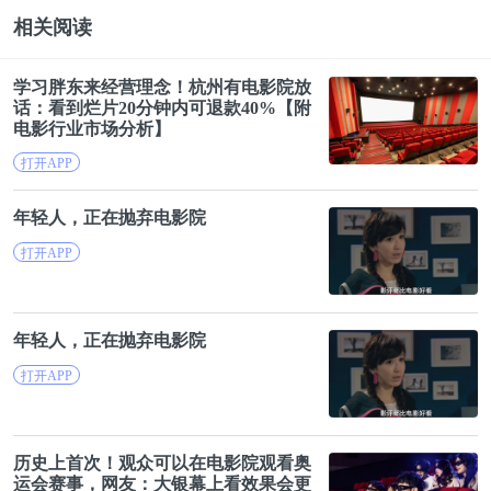
欢。但随着很多潮人网红、名人的入圈，它似乎成为
相关阅读
了一种财富象征，现在，除了晒表晒房晒车之外，还
能晒熊。
学习胖东来经营理念！杭州有电
影院
放
话：看到烂片20分钟内可退款40%【附
电影行业市场分析】
2
打开APP
万物皆可炒
年轻人，正在抛弃电
影院
打开APP
一只玩具熊，能在二手市场卖出几倍甚至几十倍的价
格，这样的场景可曾熟悉？曾经在炒鞋、炒盲盒上的
那一套打法，正在重演。
年轻人，正在抛弃电
影院
打开APP
一方面，生产企业为了提升品牌价值，不断设计出稀
有款式，进而限时限量销售。另一方面，用户被积木
历史上首次！观众可以在电
影院
观看奥
熊激发起了收集欲、攀比欲和摆娃晒照片的炫耀欲，
运会赛事，网友：大银幕上看效果会更