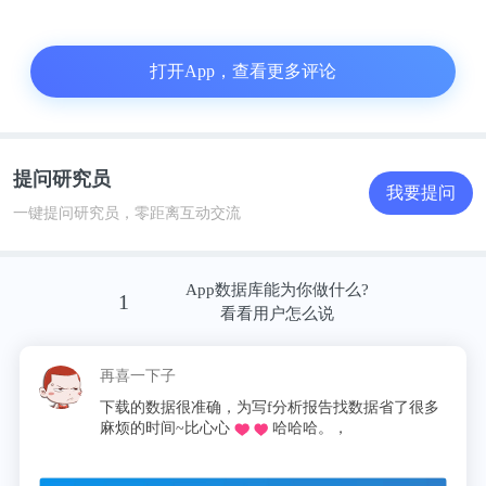
打开App，查看更多评论
提问研究员
我要提问
一键提问研究员，零距离互动交流
App数据库能为你做什么?
1
看看用户怎么说
下子
这昵称我pick了
慌的一比
盒饭财经发现，即便2021年2月发售的积木熊与梵高
数据很准确，为写f分析报告找数据省了很多
同学推荐的o，不
十分适
博物馆第三次联名的产品，1000%规格的发售价为
时间~比心心
哈哈哈。，
论文啦，再也不用早
报表简
48000日元，约合人民币2915元，目前在国内交易平
台上的价格也已经到了9009元，两天前的最高价甚至