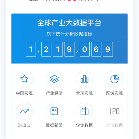
类水果、浆果和胡萝卜，均显示出益处。
研究通讯作者、营养系流行病学家Dong D. Wang
说：“我们在两项美国男性和女性研究中分析得出的
结果与世界各地的研究结果相似，这支持了该结果的
生物学合理性，并表明这些研究结果可以应用于更广
泛的人群。”
这项研究确定了水果和蔬菜的最佳摄入量，并支
持“每天5份”这一循证且直接的公共卫生信息。这意
味着人们最好每天食用5份水果和蔬菜。
Wang说：“从预防主要慢性病的角度来看，这一剂量
可能是最有益的，而且对于普通公众来说也是比较容
易实现的。需要强调的是，并非所有的水果和蔬菜都