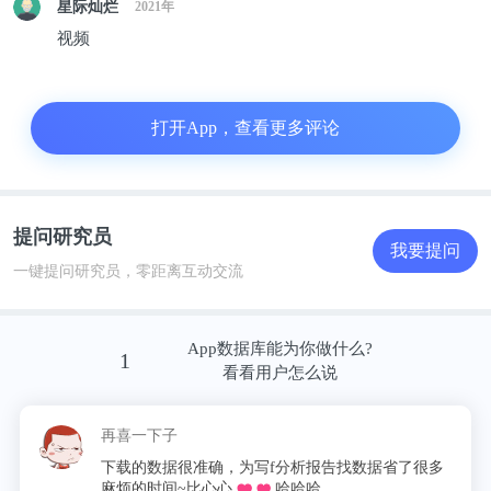
具体而言：
星际灿烂
2021年
视频
每天食用5份果蔬（2份水果和3份蔬菜，1份约80克）
与最低的死亡率相关；食用5份以上与额外的风险降
打开App，查看更多评论
低没有关联。与那些每天只食用2份果蔬的人相比，
每天食用5份的人全因死亡风险降低13%；死于心血
管疾病（包括心脏病和中风）的风险降低12%；死于
癌症的风险降低10%；呼吸系统疾病，如慢阻肺的死
提问研究员
我要提问
亡风险降低35%。
一键提问研究员，零距离互动交流
并不是所有的果蔬都能提供同样的益处。例如：淀粉
App数据库能为你做什么?
1
类蔬菜，如土豆、豌豆、玉米和果汁与降低全因或特
看看用户怎么说
定慢性病的死亡风险无关。
再喜一下子
另一方面，绿叶蔬菜，如菠菜、莴苣和羽衣甘蓝，以
下载的数据很准确，为写f分析报告找数据省了很多
及富含β-胡萝卜素和维生素C的水果和蔬菜，如柑橘
麻烦的时间~比心心
哈哈哈。，