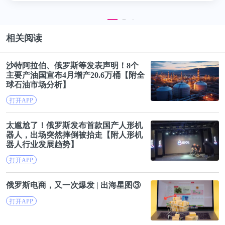
能提供相同程度的益处。”
相关阅读
研究人员指出，该研究的一个局限性在于它是观察性
的，表明食用水果和蔬菜与死亡风险之间存在关联，
沙特阿拉伯、
俄罗斯
等发表声明！8个
但没有给出直接的因果关系。
主要产油国宣布4月增产20.6万桶【附全
球石油市场分析】
美国心脏协会营养委员会主席、哈佛医学院医学助理
打开APP
教授Anne Thorndike说：“美国心脏协会建议，每餐至
太尴尬了！
俄罗斯
发布首款国产人形机
少用一半的水果和蔬菜填满你的盘子。这项研究为食
器人，出场突然摔倒被抬走【附人形机
用水果和蔬菜的终生益处提供了有力的证据，并针对
器人行业发展趋势】
达到理想健康目标提出了每天摄入的目标剂量。水果
打开APP
和蔬菜是重要的营养素来源，它们对于维持我们的心
俄罗斯
电商，又一次爆发 | 出海星图③
脏和身体健康至关重要。”
打开APP
编者按：本文转载自微信公众号
：中国生物技术网