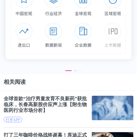
欲戴皇冠 必承其重。Clubhouse类产品早期的运营难
度极大，门槛高，留存差，复刻者中能否诞生下一个
Clubhouse？面对前赴后继的竞争对象，Clubhouse
的“窗口期”又能持续多久？这些都需要时间来给出一
个确切的答案。
诈骗、侵权、无序，
AI语音痛点尚未克服
相关阅读
Clubhouse风头无两，音频题材股被纷纷引爆，对于
全球首款“治疗男童发育不良新药”获批
沉寂已久的AI语音市场来说同样是一大利好。
临床，长春高新
股价
应声上涨【附生物
医药行业市场分析】
举个例子，Clubhouse的音频传输技术源于背后的技
打开APP
术服务商“声网Agora”。曾经因为踩中“居家隔离、停
打了三年
咖啡
价格战终谢幕！库迪正式
课不停学”的风口，股价单日暴涨152.5%。Clubhouse