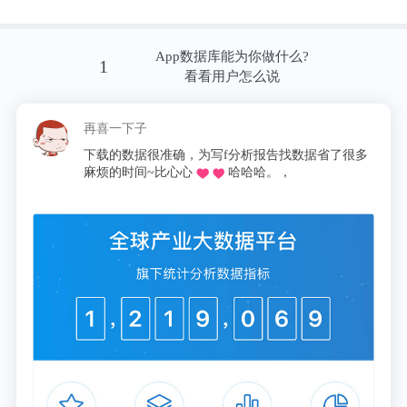
是有迹可循。不过明星的爆红往往紧随而来的是人设
的崩塌，Clubhouse的“出圈”也让其一些潜在的问题
App数据库能为你做什么?
1
一一浮现。
看看用户怎么说
譬如，由于参与人数过多，衍生出来的“抢麦”问题
再喜一下子
和“翻译”问题。另外，2月22日，Clubhouse发言人
下载的数据很准确，为写f分析报告找数据省了很多
Reema Bahnasy表示，本周末，一位身份不明的用户
麻烦的时间~比心心
哈哈哈。，
能够将Clubhouse的音频从“多个房间”传送到他们自
己的第三方网站上，引发安全性担忧。
除此之外，眼红Clubhouse的玩家不在少数，模仿者
更是多不胜数。阿里的MeetClub、映客直播推出的对
话吧，皆已进入内测阶段。据不完全统计，已有超过
20家公司正在复刻和打造同类应用。