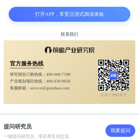
似的App并不在少数。美国有Podcast，中东及北非地
打开APP，享受沉浸式阅读体验
区也有自己的语音社交产品Yalla。YY，荔枝、
soul、音遇等诞生于中国的语音社交产品更不在少
数，但从未出现过类似Clubhouse这样空前的“盛
联系我们
况”。
在“智能相对论”看来，受疫情影响，用户困于家中，
官方服务热线
从而有了更多时间参与线上社交是天时；基于西方国
研究报告订购热线：
400-068-7188
家有Class交流的文化背景，和区别于中国内敛的交
产业规划项目热线：
400-639-9936
流环境，所以Clubhouse会比较容易使用户接受和高
客服邮箱：
service@qianzhan.com
长按二维码关注
频使用是地利；“邀请制”和单向follow模式激发大众
的好奇心和求知欲，再加上马斯克为首的明星效应则
是人和。
提问研究员
我要提问
天时地利人和缺一不可，Clubhouse的爆火说到底还
一键提问研究员，零距离互动交流