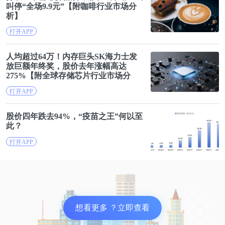
叫停“全场9.9元”【附
咖啡
行业市场分
声名大噪后，声网股价周内涨幅超28%。
析】
打开APP
不过作为主打AI语音芯片产品的上游企业云知声就没
人均超过64万！内存巨头SK海力士发
有这么好运了。
放巨额年终奖，
股价
去年涨幅高达
275%【附全球存储芯片行业市场分
析】
据其冲击IPO时披露的数据显示，其主营业务营收从
打开APP
2017年的6114.04万元，增长至2019年的2.19亿元，年
复合增长率高达89.14%，增势之迅猛可见一斑。除此
股价
四年跌去94%，“疫苗之王”何以至
此？
之外更是宣称，其在语音病历市场、家电智能语音模
打开APP
组领域占有率高达70%，不禁令资本市场眼前一亮，
只恨其上市之日不能更早一些。
想看更多 ？立即查看