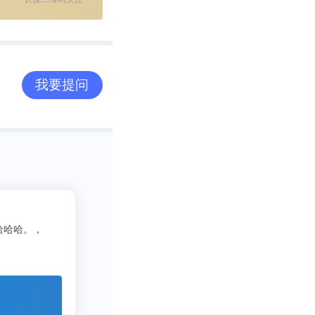
我要提问
2
这昵称我pick了
慌的一比zzzz
同学推荐的o，不用去图书馆在宿舍就可以看文献写论文啦，再也不用
十分适合想偷懒的我哈哈～，不用看折磨**的