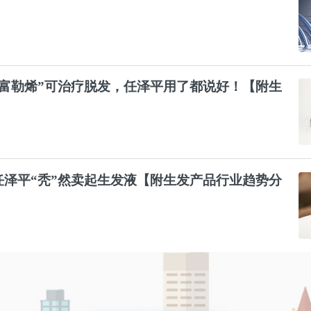
富勒烯”可治疗
脱发
，任泽平用了都说好！【附生
】
任泽平“秃”然卖起生发液【附生发产品行业趋势分