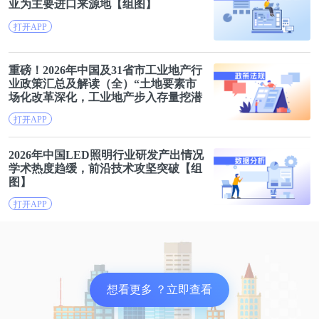
亚为主要进口来源地【组图】
打开APP
重磅！2026年
中国
及31省市工业地产行
业政策汇总及解读（全）“土地要素市
场化改革深化，工业地产步入存量挖潜
与创新供地并重新阶段”
打开APP
2026年
中国
LED照明行业研发产出情况
学术热度趋缓，前沿技术攻坚突破【组
图】
打开APP
想看更多 ？立即查看