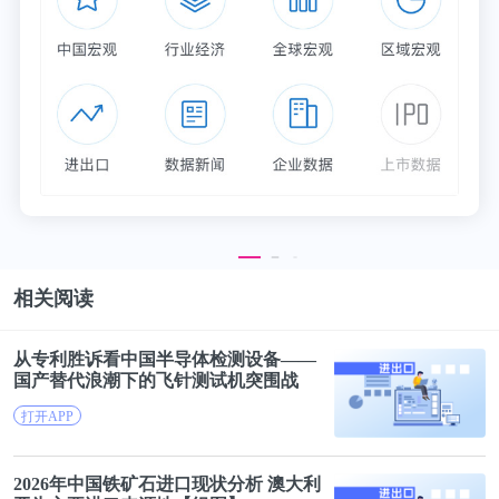
抗体。 尽管癌细胞表面上的p53肽-HLA复合物密度
极低，但双特异性抗体有效激活T细胞以裂解在体外
和小鼠体内呈递新抗原的癌细胞。 从理论上讲，该
方法可用于靶向那些含有以常规方式难以靶向的突变
的癌症。
参考消息：
https://science.sciencemag.org/content/early/2021/02/26/
science.abc8697
相关阅读
https://science.sciencemag.org/content/early/2021/02/26/
从专利胜诉看
中国
半导体检测设备——
国产替代浪潮下的飞针测试机突围战
science.abg5568
打开APP
编者按：本文转载自微信公众号
：iNature(ID：
2026年
中国
铁矿石进口现状分析 澳大利
Plant_ihuman)
，作者：枫叶