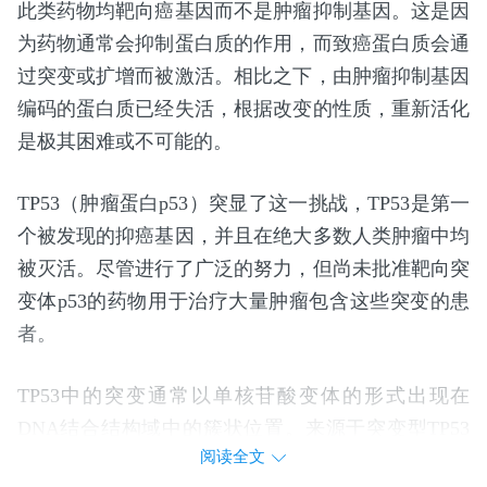
此类药物均靶向癌基因而不是肿瘤抑制基因。这是因
为药物通常会抑制蛋白质的作用，而致癌蛋白质会通
过突变或扩增而被激活。相比之下，由肿瘤抑制基因
编码的蛋白质已经失活，根据改变的性质，重新活化
是极其困难或不可能的。
TP53（肿瘤蛋白p53）突显了这一挑战，TP53是第一
个被发现的抑癌基因，并且在绝大多数人类肿瘤中均
被灭活。尽管进行了广泛的努力，但尚未批准靶向突
变体p53的药物用于治疗大量肿瘤包含这些突变的患
者。
TP53中的突变通常以单核苷酸变体的形式出现在
DNA结合结构域中的簇状位置。来源于突变型TP53
阅读全文
等位基因的蛋白质可以被蛋白酶体降解，加工并由主