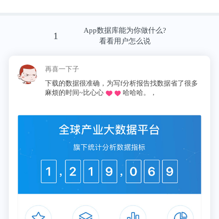
TCR和TCRm抗体也可用于基于T细胞的疗法，例如
分别使用工程化的TCR或嵌合抗原受体的疗法。这种
基于细胞的疗法在治疗某些癌症方面非常成功，但需
App数据库能为你做什么?
1
看看用户怎么说
要每个患者的自体细胞进行个性化开发。另一方面，
针对肿瘤抗原和TCR-CD3复合物具有双重特异性的
再喜一下子
靶向T细胞的双特异性抗体是现成的试剂，理论上可
下载的数据很准确，为写f分析报告找数据省了很多
以用于治疗任何肿瘤中含有靶抗原的患者。双特异性
麻烦的时间~比心心
哈哈哈。，
抗体的一端与肿瘤细胞结合，另一端以肿瘤选择性的
方式触发T细胞的细胞毒性和细胞因子的产生。
该研究描述了对与细胞表面上常见的人类白细胞抗
原-A（HLA-A）等位基因复合的最常见的TP53突变
（R175H，其中175位的精氨酸被组氨酸取代）高度
特异性的抗体的鉴定。 该研究描述了这种特异性的
结构基础及其向免疫治疗剂的转化：双特异性单链双