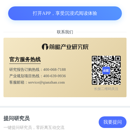
要的组织相容性复合物呈递，从而产生可被T细胞受
体（TCR）识别的新抗原。其中175位的精氨酸被组
打开APP，享受沉浸式阅读体验
氨酸取代的R175H是TP53中观察到的最常见突变，也
是任何抑癌基因中最常见的突变。源自p53R175H的
联系我们
肽HMTEVVRHC（带下划线的突变氨基酸）与人类
白细胞抗原（HLA）等位基因（A * 02：01）结合，
后者存在于美国40％以上的白种人中。
官方服务热线
研究报告订购热线：
400-068-7188
肽-HLA（pHLA）复合物是TCR的天然配体。最近，
产业规划项目热线：
400-639-9936
TCR-拟态（TCRm）抗体作为靶向癌细胞中细胞内蛋
客服邮箱：
service@qianzhan.com
白质衍生的pHLA的一类药物出现。与TCR相比，
长按二维码关注
TCRm抗体具有更高的亲和力，可以轻松转换为各种
治疗形式，例如全长抗体，抗体-药物结合物和双特
异性抗体。
提问研究员
我要提问
一键提问研究员，零距离互动交流