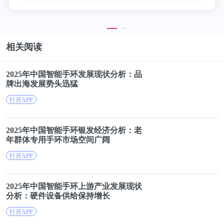
多年积累的大量发明专利成为美的产品力的技术保
障。
相关阅读
最近几年磁悬浮产品进入爆发期，光是超级高铁就有
2025年中国
智能
手
环
发展现状分析：品
三种技术路线，日本的低温超导，中国的高温超导，
牌出海发展势头迅猛
德国的电磁力，马斯克还有时速1000公里的真空高铁
打开APP
计划。
2025年中国
智能
手
环
银发经济分析：老
磁悬浮已经成为一种能够直接或间接带动大量相关产
年群体专用
手
环
市场空间广阔
业的底层创新。
打开APP
2000年，美国工程院联手30多家专业工程学会，评选
2025年中国
智能
手
环
上游产业发展现状
分析：硬件设备供给保持增长
出20项对人类社会影响最大的工程技术，空调制冷排
名第10，前9名分别是电力、汽车、飞机、自来水、
打开APP