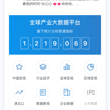
麻烦的时间~比心心
哈哈哈。，
足以支持60次以上的全速跌落。
技术指标可以硬刚国际大牌，只是拿到了市场准入的
通行证，但产品价值最终还是要体现在用户价值上。
按照测算，磁悬浮离心机至少比传统离心机节能
30%，成本优势显而易见，但更多差异化取决于不同
企业的技术积累。
从能效值cop来说，磁悬浮离心机达到6.0已经相当出
色，美的采用自主研发的高性能稀土永磁电机加上家
族传承的水平对置叶轮结构，以及自主研发的微通道
冷媒散热矢量变频器，可以将COP提高到6.85，高出
欧美品牌4%。