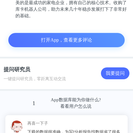
美的是最成功的家电企业，拥有自己的核心技术。收购了
所以任何创新技术的普及，都有一个教育和启动市场
库卡机器人公司，助力未来几十年稳步发展打下了非常好
的基础。
的过程。
磁悬浮中央空调的应用场景主要是商场、医院、轨
打开App，查看更多评论
交、酒店等等，对环境温度、舒适性和噪音都有极高
要求，而且必须在满载和空载等极端工况下稳定运
行。
提问研究员
我要提问
国产品牌作为后来者进入这个市场，必须建立起一套
一键提问研究员，零距离互动交流
比国际知名品牌更严苛的质量安全体系，2017年设计
完成的美的司南系列磁悬浮变频离心机花了2年时间
App数据库能为你做什么?
1
完成了所有测试，才于2019年上市，产品拥有超宽输
看看用户怎么说
入电压范围，同时配备自发电模式，可以确保机组高
速运转时，突发电网事故仍能维持磁悬浮轴承悬浮状
再喜一下子
态的安全软着陆，机组使用的高性能陶瓷备用轴承，
下载的数据很准确，为写f分析报告找数据省了很多