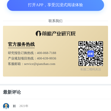
去年上半年，传统中央空调市场表现低迷，磁悬浮中
打开APP，享受沉浸式阅读体验
央空调却逆势增长1.7%，完全不受疫情的冲击，中国
品牌崛起为不可忽视的生力军，并向全球市场发起冲
联系我们
击。
磁悬浮离心机是集电磁学、电子技术、自动控制、传
官方服务热线
感学、机械传动、转子动力学于一体的高科技，但从
产品角度而言，能给客户带来什么价值才是最关键
研究报告订购热线：
400-068-7188
产业规划项目热线：
400-639-9936
的。
客服邮箱：
service@qianzhan.com
长按二维码关注
磁悬浮超级高铁为什么在德国下马？表面上是民众对
安全性的担忧（其实技术风险完全可控），背后的真
正原因还在经济层面，大家担心每公里2.5-3亿元左右
最新评论
的高造价最终会反映到票价上，更担心是否有足够的
客流支撑。
H
2021年