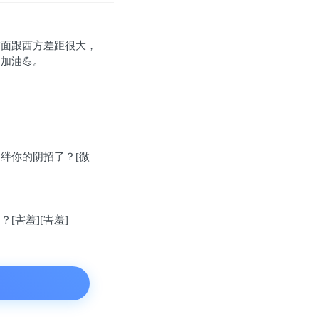
方面跟西方差距很大，
加油💪。
绊你的阴招了？[微
害羞][害羞]