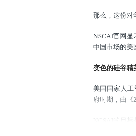
那么，这份对
NSCAI官网
中国市场的美
变色的硅谷精
美国国家人工智
府时期，由《2
NCSAI的
防要求”。美国军