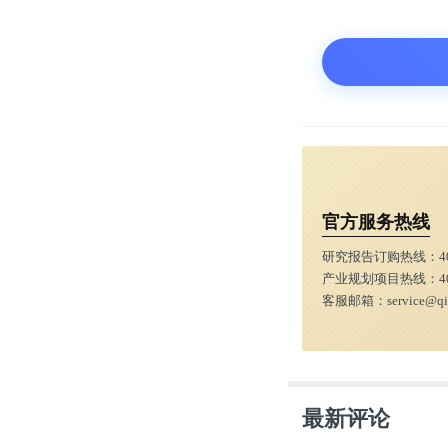
可能会在未来
此前，NCS
2019年11
国AI领导地
官方服务热线
那么，又是谁在
研究报告订购热线：
4
产业规划项目热线：
4
NCSAI由
客服邮箱：
service@q
告。
最新评论