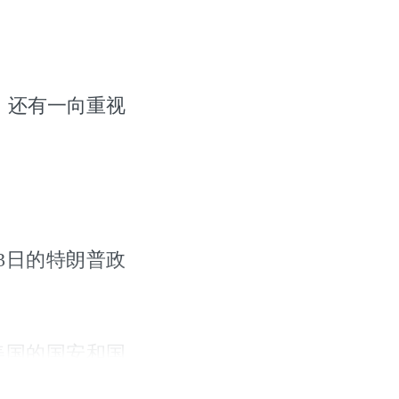
者，还有一向重视
13日的特朗普政
美国的国安和国
NCSAI的建议很