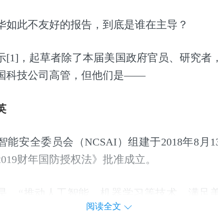
华如此不友好的报告，到底是谁在主导？
显示[1]，起草者除了本届美国政府官员、研究
国科技公司高管，但他们是——
英
能安全委员会（NCSAI）组建于2018年8月
019财年国防授权法》批准成立。
目标是，“推动人工智能、机器学习等技术，满足
阅读全文
事媒体“国防一号”（Defense One）认为，