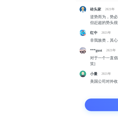
砖头家
2021年
逆势而为，势必
但赶超的势头很
红中
2021年
非我族类，其心
***gust
2021年
对于一个一直倡
笑]
小量
2021年
美国公司对外收