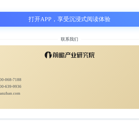
几年，影响美国政府的人工智能战略[2]。
打开APP，享受沉浸式阅读体验
AI已经陆续提交4份报告，不断吁请国会重视人
月，NCSAI向美国国会提交的上一份报告中，已
联系我们
位构成了巨大威胁。
左右NCSAI的意见呢？
00-068-7188
00-639-9936
15名委员组成，在本轮线上会议中，这15人投票
ianzhan.com