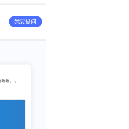
我要提问
2
吃货老司机
3333
写行业报告需要一些数据呀方