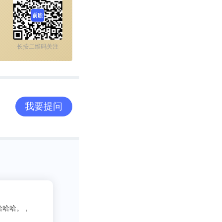
长按二维码关注
，麻省理工学院
我要提问
1份)和浙江大学
2
吃货老司机
3333
写行业报告需要一些数据呀方