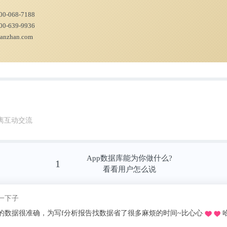
00-068-7188
00-639-9936
ianzhan.com
看，加州大学以559份公开申请继续高居榜首
名第二，其次是深圳大学(252份)、清华大学(23
离互动交流
App数据库能为你做什么?
1
看看用户怎么说
我pick了
推荐的o，不用去图书馆在宿舍就可以看文献写论文啦，再也不用早起去扒位2