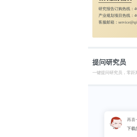
研究报告订购热线：
4
产业规划项目热线：
4
客服邮箱：
service@q
提问研究员
从教育机构来
(269份)排
一键提问研究员，零距
(209份)。
这昵称
同学