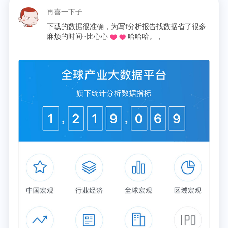
再喜一下子
下载的数据很准确，为写f分析报告找数据省了很多
麻烦的时间~比心心
哈哈哈。，