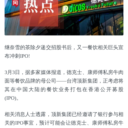
继奈雪的茶除夕递交招股书后，又一餐饮相关巨头宣
布冲刺IPO!
3月3日，据多家媒体报道，德克士、康师傅私房牛肉
面等餐饮品牌的母公司——台湾顶新集团，正考虑将
其在中国大陆的餐饮业务打包在香港公开募股
(IPO)。
相关消息人士透露，顶新集团已经邀请了银行参与相
关的IPO事宜，预计可能会让德克士、康师傅私房牛