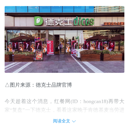
△图片来源：德克士品牌官博
今天趁着这个消息，红餐网(ID：hongcan18)再带大
家“复盘”一下德克士，看看这家晚于肯德基麦当劳进
入中国的洋快餐，是如何一线城市惨败，而后又在小
阅读全文
镇市场闯出一片天，开出约2600多家门店的。