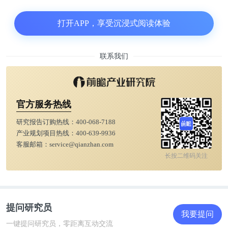
打开APP，享受沉浸式阅读体验
01
花5000万美元开拓中国市场
联系我们
却被麦当劳肯德基“教做人”
官方服务热线
不少人误以为德克士是国产的山寨西式快餐品牌，其
研究报告订购热线：
400-068-7188
实，德克士起源于美国德克萨斯州，和肯德基、麦当
产业规划项目热线：
400-639-9936
劳一样，是根正苗红的“洋快餐”。
客服邮箱：
service@qianzhan.com
长按二维码关注
1994年，德克士进入中国，在成都开了第一家店。
1996年，这个不温不火的“洋品牌”被台湾顶新集团看
上并收购，与方便面品牌“康师傅”成了兄弟。
提问研究员
我要提问
一键提问研究员，零距离互动交流