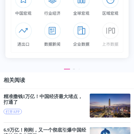
1996-1998年，变有钱的德克士开始加速扩店，先后
在北京、上海等13个城市开出54家直营店，且多数都
是七八百平方米的大店。总之，麦当劳肯德基开在哪
儿，德克士就去哪儿开，门店各种基础设施还一点都
不比它们差。
本是春风得意马蹄疾，没曾想，现实很快便狠狠地打
了顶新集团的脸。
相关阅读
肯德基和麦当劳，分别在1987年和1990年就已经入驻
中国一线城市了，到1996年，二者都已经成为了洋快
精准撒钱1万亿！
中国经济
最大堵点，
餐的代表，品牌认知深入人心，姗姗来迟的德克士即
打通了
便把门店开在麦肯旁边，装修风格相似，也几乎没有
打开APP
任何市场优势。
6.9万亿！刚刚，又一个彻底引爆
中国经