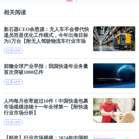
相关阅读
新石器CEO余恩源：无人车不会替代
快
递
员而是优化工作模式，今年出海目标
为1万台【附无人驾驶物流车行业市场
分析】
打开APP
前瞻全球产业早报：我国
快递
年业务量
首次突破1800亿件
打开APP
人均每月收寄超过10件！中国
快递
包裹
市场规模连续十一年全球第一【附
快递
行业市场分析】
打开APP
【邮政】行业市场规模：2024年中国邮