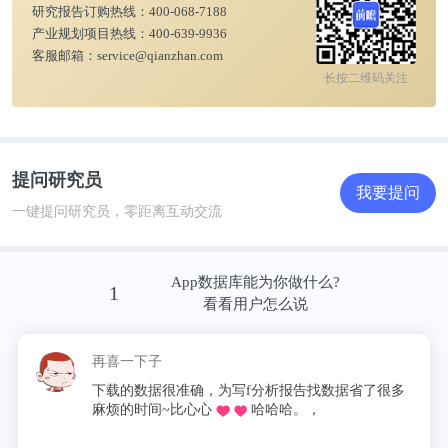
研究报告订购热线：
400-068-7188
产业规划项目热线：
400-639-9936
客服邮箱：
service@qianzhan.com
长按二维码关注
提问研究员
我要提问
一键提问研究员，零距离互动交流
App数据库能为你做什么?
1
看看用户怎么说
再喜一下子
下载的数据很准确，为写f分析报告找数据省了很多
麻烦的时间~比心心
哈哈哈。，