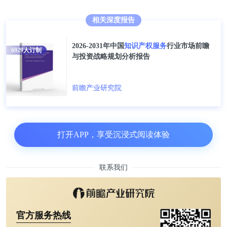
Giovanni Gozzini。其中许多人此前都曾有过与嵌入
相关深度报告
显示组件相关的专利申请，这些组件包括蜂窝或Wi-
Fi天线或屏下Touch ID。
2026-2031年中国
知识产权服务
行业市场前瞻
6929
人订制
与投资战略规划分析报告
更多相关数据请参考前瞻产业研究院《2021-2026年
中国知识产权服务行业市场前瞻与投资战略规划分析
前瞻产业研究院
报告》。同时前瞻产业研究院提供产业大数据、产业
规划、产业申报、产业园区规划、产业招商引资、
IPO募投可研等解决方案。
打开APP，享受沉浸式阅读体验
联系我们
官方服务热线