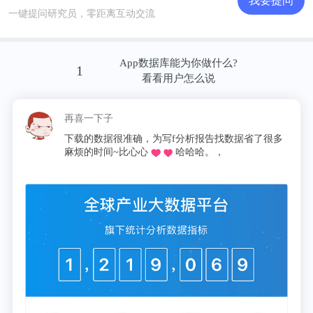
我要提问
一键提问研究员，零距离互动交流
App数据库能为你做什么?
1
看看用户怎么说
这昵称我pick了
慌的一比zzzz
确，为写f分析报告找数据省了很多
同学推荐的o，不用去图书
十分适合想偷懒
比心心
哈哈哈。，
论文啦，再也不用早起去扒位
报表简直圆满
更多数据来源及分析请参考于前瞻产业研究院《
中国
钢铁行业发展前景与投资战略规划分析报告
》，同时
前瞻产业研究院提供产业
大数据
、
产业规划
、产业申
报、
产业园区规划
、产业
招商引资
、IPO募投可研等
解决方案。