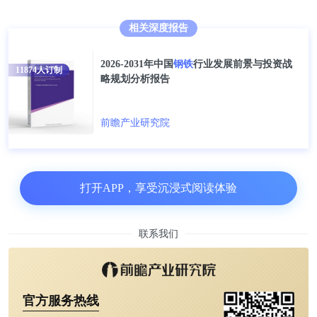
相关深度报告
2026-2031年中国
钢铁
行业发展前景与投资战
2020年全年中国钢材进口量累计突破2000万吨
11874
人订制
略规划分析报告
据中国海关总署数据显示，2019年全年中国钢材进口
前瞻产业研究院
量达到了1230万吨，累计下降6.5%。截止至2020年12
月中国钢材进口量为137万吨，同比下降7.3%。累计
方面，2020年全年中国钢材进口量累计达到2023万
打开APP，享受沉浸式阅读体验
吨，累计增长64.4%。
联系我们
在进口金额方面，2019年全年中国钢材进口金额达到
14110858千美元(14110.86百万美元)，累计下降
14.1%。截止至2020年12月中国钢材进口金额为
1406269千美元(1406.27百万美元)，同比下降1.4%。
官方服务热线