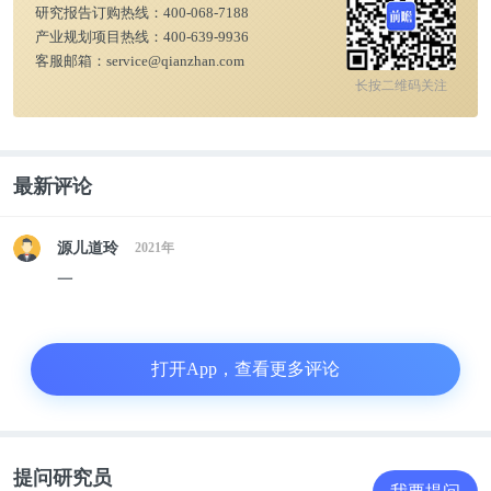
研究报告订购热线：
400-068-7188
累计方面，2020年全年中国钢材进口金额累计达到
产业规划项目热线：
400-639-9936
客服邮箱：
service@qianzhan.com
16826590千美元(16826.59百万美元/168.27亿美元)，
长按二维码关注
累计增长19.2%。2020年全年中国钢材进口均价达到
8317.64千美元/万吨。
最新评论
源儿道玲
2021年
一
打开App，查看更多评论
提问研究员