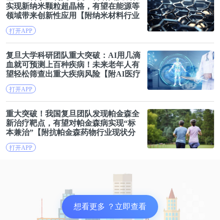
实现新纳米颗粒超晶格，有望在能源等
领域带来创新性应用【附纳米材料行业
现状分析】
打开APP
复旦
大学科研团队重大突破：AI用几滴
血就可预测上百种疾病！未来老年人有
望轻松筛查出重大疾病风险【附AI医疗
行业前景分析】
打开APP
重大突破！我国
复旦
团队发现帕金森全
2、消费行为上，老年客群面对养老金融产品呈现出
新治疗靶点，有望对帕金森病实现“标
本兼治”【附抗帕金森药物行业现状分
“矛盾且割裂”的特点。
析】
打开APP
面对中老年人群的“服务”似乎一直存在一个“悖论”：
一面是广场舞打开了中老年使用移动应用的场景，
app的社交版块成为碎片化的广场舞参与个人“呼朋引
想看更多 ？立即查看
伴”的第一渠道;