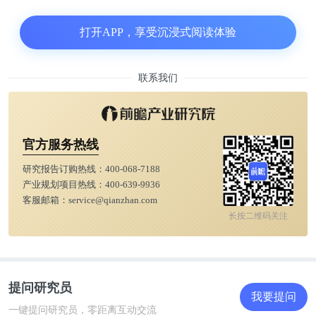
中信银行，中老年客群是价值客户增量的主要来源。
截至2020年7月底，中信银行50岁以上老年客户达到
打开APP，享受沉浸式阅读体验
1503万，占全行借记卡客户数20.60%;老年客户管理
资产达到1.25万亿，占全行客户管理资产余额
联系我们
54.75%;
2016年兴业银行社区银行中，老年客户占比达80%，
官方服务热线
老年人持有60%的金融资产总量。2020年，兴业银
研究报告订购热线：
400-068-7188
行“安愉人生”养老金融服务服务老年客户超过1500万
产业规划项目热线：
400-639-9936
人，管理老年客户综合金融资产超过1.3万亿元。
客服邮箱：
service@qianzhan.com
长按二维码关注
老年人成为银行贷款、理财的主要投资者，给各大银
行带来改变和机遇。
提问研究员
以兴业银行为例，近10年，兴业银行存贷款增速整体
我要提问
一键提问研究员，零距离互动交流