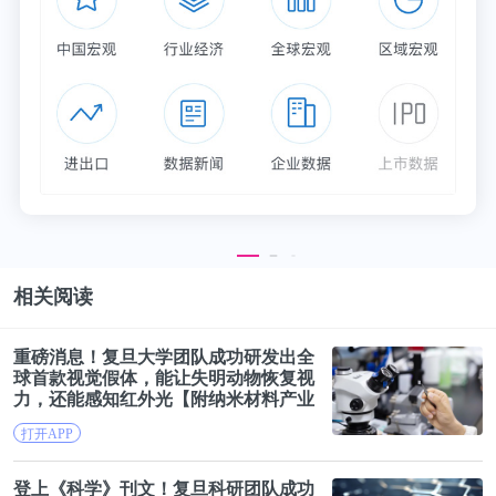
这也吸引银行开始围绕“老年客群”设计并提供专属特
色服务。
这些服务，承载的是老年人的真实需求。
AgeClub观察多家银行网点、大型商超、菜市场等老
年人高频消费场所后发现，老年群体对金融服务的需
求，呈现出“复杂”、“矛盾”、“多样化”等特点。
相关阅读
1、老年金融服务消费者画像
重磅消息！
复旦
大学团队成功研发出全
总体上，养老金融客群呈现出一些明显特征(见下
球首款视觉假体，能让失明动物恢复视
力，还能感知红外光【附纳米材料产业
图)。
市场分析】
打开APP
登上《科学》刊文！
复旦
科研团队成功