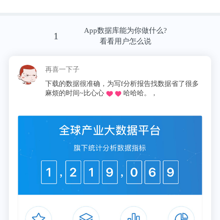
围绕行业平均存款增速上下波动，但2012年存款增速
比平均水平高出15个百分点，贷款增速比行业平均水
平高出8个百分点。据兴业银行年报披露，这得益于
App数据库能为你做什么?
1
看看用户怎么说
公司持续加大产品创新，“安愉人生”养老金融服务体
系的推出吸引了大量老年客户群体，提高了该行存贷
再喜一下子
款增速。
下载的数据很准确，为写f分析报告找数据省了很多
麻烦的时间~比心心
哈哈哈。，
庞大的老年市场，为银行拓展业务创造了广阔空间，