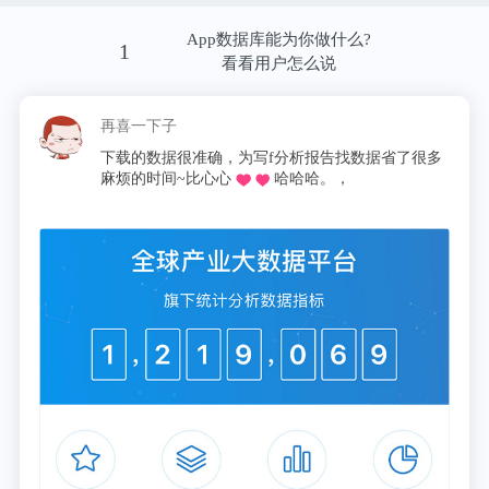
Vines也说，出版社通过其他方式鼓励审稿人，如把
审稿人提升为编辑，而他们在学术圈也会由此获得更
App数据库能为你做什么?
1
看看用户怎么说
好的声誉。
再喜一下子
2，期刊部是否有能力支付同行评议
下载的数据很准确，为写f分析报告找数据省了很多
麻烦的时间~比心心
哈哈哈。，
Mudditt认为，杂志社没有钱支付给审稿人。另外针
对450美元，他也提出质疑，因为稿件长短不一，论
文负责程度不同。即使350美元，也会使出版社不堪
重负。
Vines也说，每篇文章平均2.2个审稿人，这意味着每
篇稿件的成本是990美元。尽管作者需要支付出版费
或者稿件处理费，但只有录用了的稿件才能收钱，而
有些期刊的录用率是25%，这意味着每篇稿件的支出
会是3960美元。这是非常大的开支。