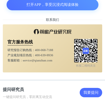
为了激发更多科学家关注“有偿审稿”的问题，我们只
打开APP，享受沉浸式阅读体验
是摘录部分讨论对话内容。您可以给出自己的答案。
联系我们
1，是否要为审稿支付现金
Fenwick认为，既然出版社给编辑部工作人员支付费
官方服务热线
用，为什么不支付给审稿人呢？
研究报告订购热线：
400-068-7188
产业规划项目热线：
400-639-9936
Heathers认为，提高目前普遍存在的审稿中问题（质
客服邮箱：
service@qianzhan.com
量低、审稿慢），最有效的手段就是以传统的支付酬
长按二维码关注
薪的方式解决。
Medditt则反驳说，2018年的调查显示，只有17%的审
提问研究员
稿人选择拿酬薪。
我要提问
一键提问研究员，零距离互动交流