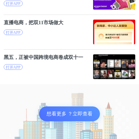
打开APP
年10亿次的下载（收取下载费）而不能管理好与审稿
人直接的合同和付款。
直播
电
商
，把双11市场做大
4，付费审稿是否会引发不道德行为
打开APP
Mudditt认为，如果需要给审稿人付费，会诱导杂志
黑五，正被中国跨境
电
商
卷成双十一
社编辑找希望接受投稿的审稿人，从而降低费用；毕
竟，拒稿的稿件收不了出版费、却需要继续支付审稿
打开APP
费。同时，以赚钱为目的的审稿人也会投编辑所好，
以便于再次收到审稿。所以，这种付费审稿会造成混
乱。
Heathers则认为，不诚实的审稿人不可避免地存在。
想看更多 ？立即查看
但是杂志编辑部的工作就是找到合格的编辑。