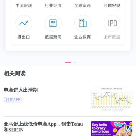
Fenwick则指出，很可能的结果是编辑部会减少论文
外审以控制成本。从而把低质量的论文由编辑部就拦
在审稿外，而确保了高质量论文得到快速高质量审
稿。
3，关于审稿人和杂志社之间的合同
相关阅读
Fenwick认为，建立在明确价值交换基础上，审稿质
量和时间将更有确定性。
电
商
进入出清期
打开APP
Mudditt则说，期望以合同监管审稿人的行为，是完
全不可行的。
亚马逊上线低价
电
商
App，狙击Temu
和SHEIN
Heathers马上反驳，很难相信，出版社可以管理好每