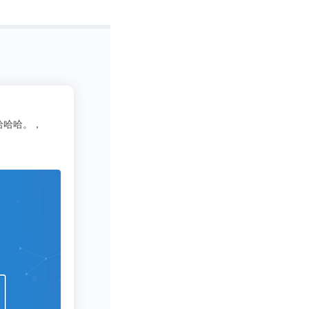
2
吃货老司机
位23333
满！直接问！满分满分！！！
写行业报告需要一些数据呀