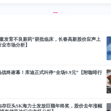
男童发育不良新药”获批临床，长春高新
股价
应声上
行业市场分析】
格战终谢幕！库迪正式叫停“全场9.9元”【附
咖啡
行
内存巨头SK海力士发放巨额年终奖，
股价
去年涨幅