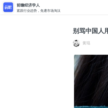
前瞻经济学人
紧跟行业趋势，免遭市场淘汰
别骂中国人用
黄琨