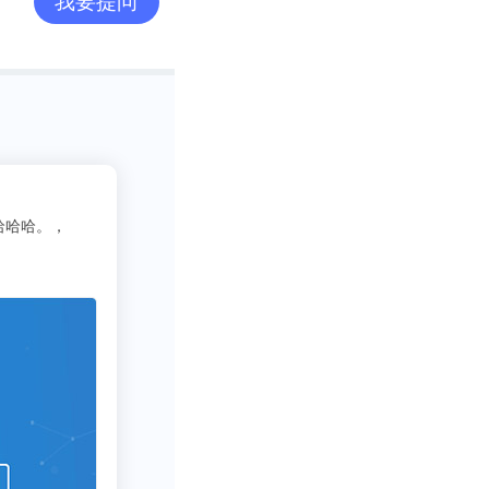
我要提问
2
吃货老司机
位23333
满！直接问！满分满分！！！
写行业报告需要一些数据呀