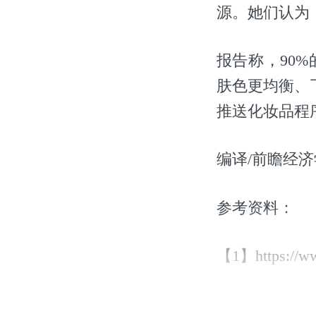
源。她们认为
报告称，90
肤色更均衡、
推送化妆品程
编译/前瞻经济
参考资料：
【1】https://www