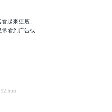
。
其看起来更瘦、
经常看到广告或
852.htm