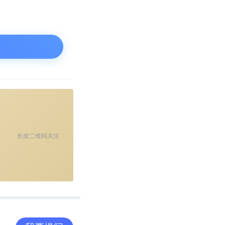
是：来自中国大
其被引用的数量
义方法不局限于
为一个国家已经
长按二维码关注
发表和引用方面
习类目下的论文