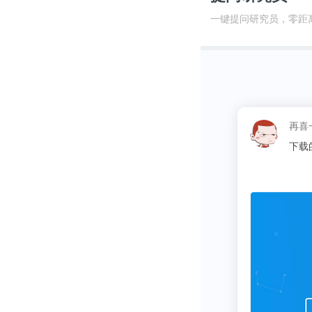
在2020年，全
一键提问研究员，零距
增幅也有所提
这昵称
同学