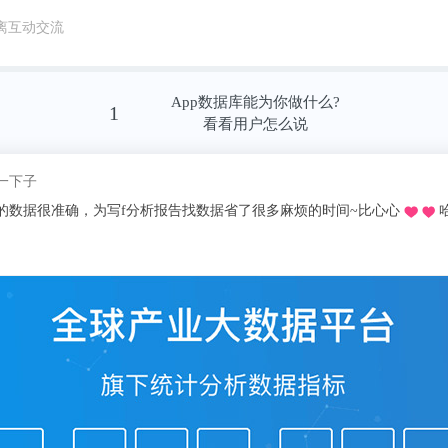
球共有22.8万篇 AI 论文在期刊上发表，较2019
离互动交流
升：
App数据库能为你做什么?
1
看看用户怎么说
我pick了
推荐的o，不用去图书馆在宿舍就可以看文献写论文啦，再也不用早起去扒位2