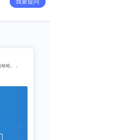
我要提问
年增加34.5%，
2
吃货老司机
3333
写行业报告需要一些数据呀方