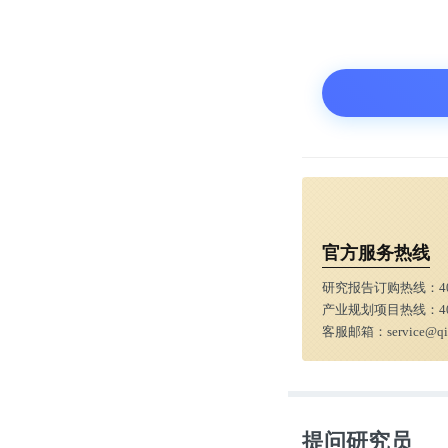
也就是说，“
学、科研机构
首次超过了为
作者本人的国
也就是说，《
官方服务热线
开始展现出在 
研究报告订购热线：
4
产业规划项目热线：
4
客服邮箱：
service@q
让我们来详细
的数据。根据
都统计在内。
提问研究员