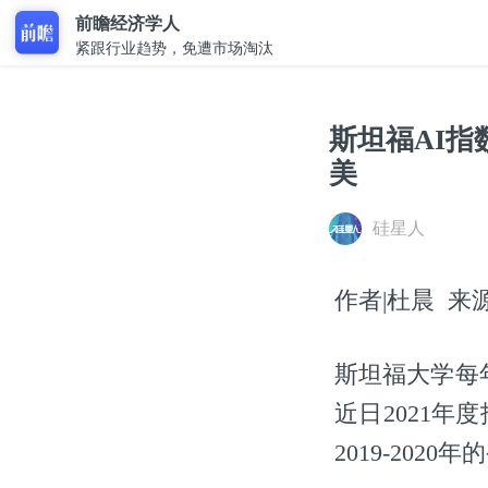
前瞻经济学人
紧跟行业趋势，免遭市场淘汰
斯坦福AI
美
硅星人
作者|杜晨 来源|硅
斯坦福大学每年都
近日2021年
2019-2020