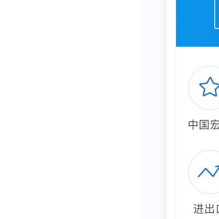
这些 AI 期
超过美国（1
低至11%：