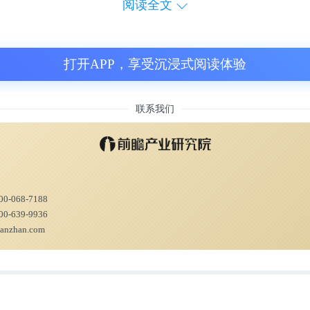
阅读全文
中国论文引用数首次超美”这一论断，其实说的
和公司的作者，在全球期刊上所发表的论文，
打开APP，享受沉浸式阅读体验
美国大学科研机构和公司供职的作者。这个定
联系我们
别。
AI 指数报告》的这一发现足以体现，中国作
AI 研究上略优于美国的实力实力。
00-068-7188
00-639-9936
ianzhan.com
看一下过去一年全球主要 AI 科研强国在论文
经合组织定义，所有涵盖在人工智能或机器学