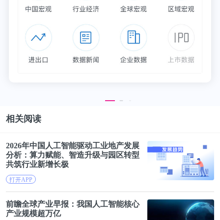
公募基金公司主要依靠管理费和申购费获取利润，也
就是说，影响他们赚钱最重要的指标是公募基金的规
模。
所以基金公司会在业绩好的时候大力发行新基金。
以支付宝为代表的新兴基金销售机构，影响他们赚钱
的重要指标是销售基金规模，当我们每买入一支基
相关阅读
金，支付宝都会从基金公司拿到一笔佣金，新基金佣
金更高。
2026年中国
人工智能
驱动工业地产发展
分析：算力赋能、智造升级与园区转型
共筑行业新增长极
所以无论是基金公司还是基金销售机构都会把业绩最
好的基金放在最显眼的位置，因为这样的基金卖得最
打开APP
好。
前瞻全球产业早报：我国
人工智能
核心
产业规模超万亿