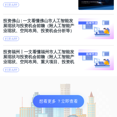
而业绩走势强劲的基金往往意味着，其背后的股票已
打开APP
经涨到高位，风险也大幅攀升。
投资佛山 | 一文看懂佛山市
人工智能
发
所以，我们可以看到梦圆终于圆梦当上基金经理，却
展现状与投资机会前瞻（附
人工智能
产
业现状、空间布局、投资机会分析等）
在10天内亏掉了20%让基民梦碎的奇葩景象。
打开APP
投资福州丨一文看懂福州市
人工智能
发
展现状与投资机会前瞻（附
人工智能
产
业现状、空间布局、重大项目、投资机
会分析等）
打开APP
想看更多 ？立即查看