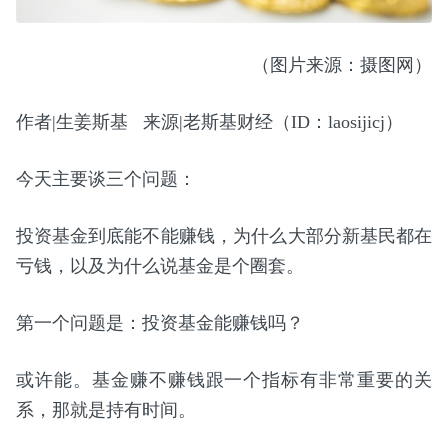
（图片来源：摄图网）
作者|生姜斯基 来源|老斯基财经（ID：laosijicj）
今天主要谈三个问题：
投资基金到底能不能赚钱，为什么大部分新基民都在
亏钱，以及为什么说基金是个圈套。
第一个问题是：投资基金能赚钱吗？
或许能。基金赚不赚钱跟一个指标有非常重要的关
系，那就是持有时间。