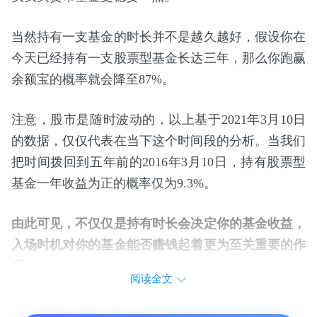
当然持有一支基金的时长并不是越久越好，假设你在
今天已经持有一支股票型基金长达三年，那么你跑赢
余额宝的概率就会降至87%。
注意，股市是随时波动的，以上基于2021年3月10日
的数据，仅仅代表在当下这个时间段的分析。当我们
把时间拨回到五年前的2016年3月10日，持有股票型
基金一年收益为正的概率仅为9.3%。
由此可见，不仅仅是持有时长会决定你的基金收益，
入场时机对你的基金能否赚钱起着更为至关重要的作
用。
阅读全文
而入场时机决定了大部分新基民都很难挣到钱。