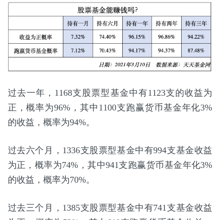
过去一年，1168支股票型基金中有1123支的收益为
正，概率为96%，其中1100支跑赢货币基金年化3%
的收益，概率为94%。
过去六个月，1336支股票型基金中有994支基金收益
为正，概率为74%，其中941支跑赢货币基金年化3%
的收益，概率为70%。
过去三个月，1385支股票型基金中有741支基金收益